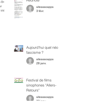
Rednote
ar
siteassoapps
 été
3 févr.
Aujourd’hui quel néo
fascisme ?
siteassoapps
28 janv.
Festival de films
sinophones "Allers-
Retours"
siteassoapps
22 janv.