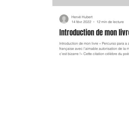
Hervé Hubert
14 févr. 2022
12 min de lecture
Introduction de mon livr
Introduction de mon livre « Percurso para a a
française avec l’aimable autorisation de l
c’est bizarre !» Cette citation célèbre du poète français Jacques Prévert qui a nourri en 1937 le film « Drôle de drame » du cinéaste
Marcel Carné me paraît forte pour accompagn