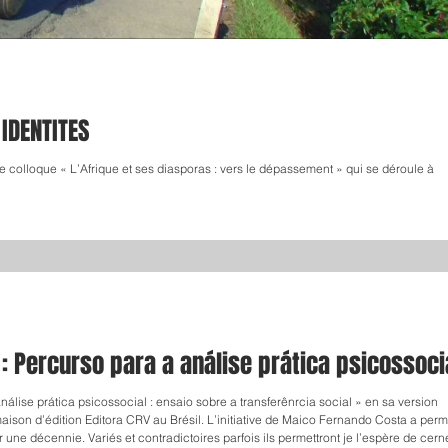
IDENTITES
que « L’Afrique et ses diasporas : vers le dépassement » qui se déroule à
: Percurso para a análise prática psicossoci
álise prática psicossocial : ensaio sobre a transferênrcia social » en sa version
maison d’édition Editora CRV au Brésil. L’initiative de Maico Fernando Costa a perm