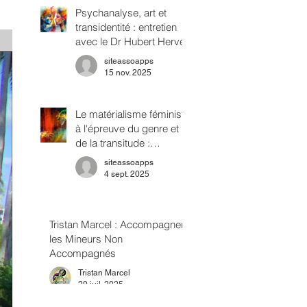
Psychanalyse, art et
transidentité : entretien
avec le Dr Hubert Hervé
siteassoapps
15 nov. 2025
Le matérialisme féministe
à l'épreuve du genre et
de la transitude :
repenser l'oppression en
siteassoapps
termes de classes
4 sept. 2025
sexuelles
Tristan Marcel : Accompagner
les Mineurs Non
Accompagnés
Tristan Marcel
29 juil. 2025