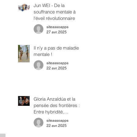
Jun WEI - De la
souffrance mentale à
l'éveil révolutionnaire
siteassoapps
27 avr. 2025
Il n’y a pas de maladie
mentale !
siteassoapps
22 avr. 2025
Gloria Anzaldúa et la
pensée des frontières :
Entre hybridité,
oppression et réinvention
siteassoapps
22 avr. 2025