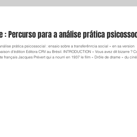
e : Percurso para a análise prática psicossoc
nálise prática psicossocial : ensaio sobre a transferênrcia social » en sa version
a maison d’édition Editora CRV au Brésil. INTRODUCTION « Vous avez dit bizarre ?
er cette publication d’un livre qui concerne