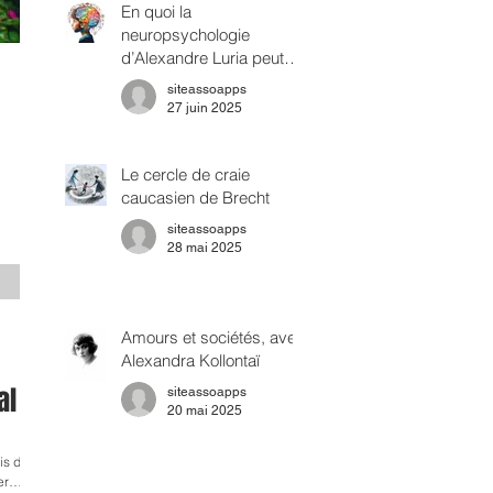
En quoi la
neuropsychologie
d’Alexandre Luria peut
être rapprochée du
siteassoapps
savoir psychanalytique?
27 juin 2025
Le cercle de craie
caucasien de Brecht
siteassoapps
28 mai 2025
Amours et sociétés, avec
Alexandra Kollontaï
al
siteassoapps
20 mai 2025
is de