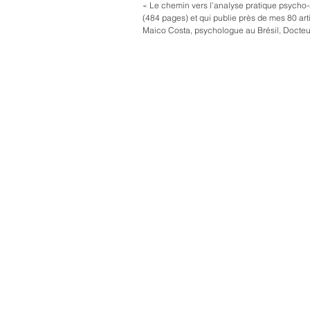
« Le chemin vers l’analyse pratique psycho-sociale, essai sur le transfert so
(484 pages) et qui publie près de mes 80 arti
Maico Costa, psychologue au Brésil, Docteur 
publiés en France et sont pour la plupart acce