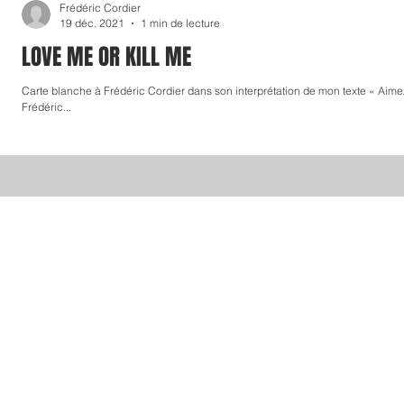
Frédéric Cordier
19 déc. 2021
1 min de lecture
LOVE ME OR KILL ME
Carte blanche à Frédéric Cordier dans son interprétation de mon texte « Aimez-moi ou tuez-moi » paru en septembre sur ce blog.
Frédéric...