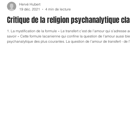
Hervé Hubert
TRAVAUX DE RECHERCHE
CONFERENCE
19 déc. 2021
4 min de lecture
Critique de la religion psychanalytique cla
1. La mystification de la formule « Le transfert c’est de l’amour qui s’adresse a
savoir » Cette formule lacanienne qui confine la question de l’amour aussi bie
psychanalytique des plus courantes. La question de l’amour de transfert - de l
relation psychanalytique entre deux personnes, le psychanalyste et le psych