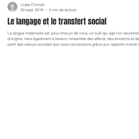
Liuba Churyla
TRAVAUX DE RECHERCHE
CONFERENCE
30 sept. 2018
5 min de lecture
Le langage et le transfert social
La langue maternelle est, pour chacun de nous, un outil qui agit non seulement à
d’origine, mais également à travers l’ensemble des affects, des émotions et 
partir des valeurs sociales que nous connaissons grâce aux rapports vivants qui se fabriquent dans la société où nous vivons. C’est
également une valeur qui nous permet de savoir faire avec les autres dans la s