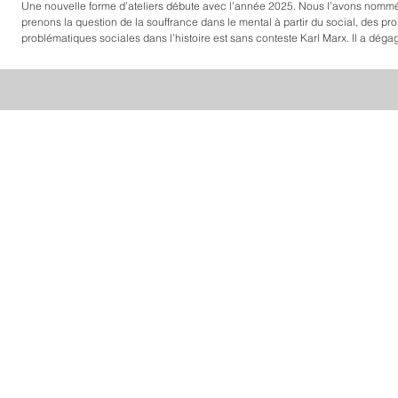
Une nouvelle forme d’ateliers débute avec l’année 2025. Nous l’avons nommée « Les rencontres avec l’outil Marx » A l’AP
prenons la question de la souffrance dans le mental à partir du social, des pr
problématiques sociales dans l’histoire est sans conteste Karl Marx. Il a déga
celui de l’idéologie, les axes d'une nouvelle dialectique, la dialectique matéria