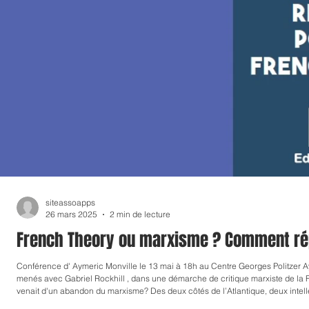
siteassoapps
26 mars 2025
2 min de lecture
French Theory ou marxisme ? Comment rép
Conférence d' Aymeric Monville le 13 mai à 18h au Centre Georges Politzer Aymeric Monville viendra présenter les travaux qu'il a
menés avec Gabriel Rockhill , dans une démarche de critique marxiste de la Fr
venait d'un abandon du marxisme? Des deux côtés de l’Atlantique, deux inte
recherches concernant la philosophie française et le marxisme en viennent a