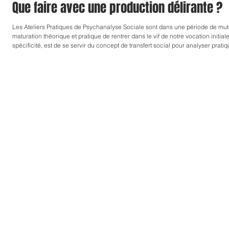
Que faire avec une production délirante ?
Les Ateliers Pratiques de Psychanalyse Sociale sont dans une période de mu
maturation théorique et pratique de rentrer dans le vif de notre vocation initiale.
spécificité, est de se servir du concept de transfert social pour analyser prat
camarades humains et proposer une action transférentielle. Nous avons élabo