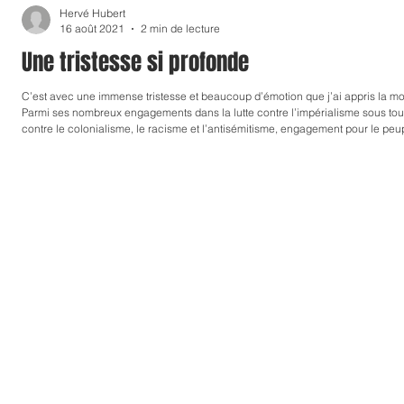
Hervé Hubert
TRAVAUX DE RECHERCHE
CONFERENCE
16 août 2021
2 min de lecture
Une tristesse si profonde
C’est avec une immense tristesse et beaucoup d’émotion que j’ai appris la m
Parmi ses nombreux engagements dans la lutte contre l’impérialisme sous tout
contre le colonialisme, le racisme et l’antisémitisme, engagement pour le peuple
et au développement de notre association APPS, Ateliers Pratiques de Psycha