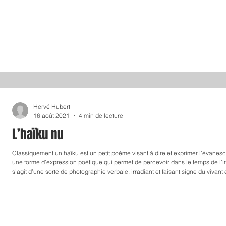
Hervé Hubert
16 août 2021
4 min de lecture
L’haïku nu
Classiquement un haïku est un petit poème visant à dire et exprimer l’évanesc
une forme d’expression poétique qui permet de percevoir dans le temps de l’inst
s’agit d’une sorte de photographie verbale, irradiant et faisant signe du vivan
poussées interprétatives dans des sens complètement opposés. Je donne de l