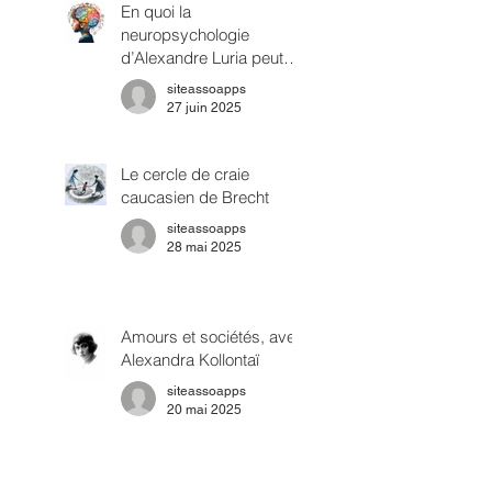
En quoi la
neuropsychologie
d’Alexandre Luria peut
être rapprochée du
siteassoapps
savoir psychanalytique?
27 juin 2025
Le cercle de craie
caucasien de Brecht
siteassoapps
28 mai 2025
Amours et sociétés, avec
Alexandra Kollontaï
siteassoapps
20 mai 2025