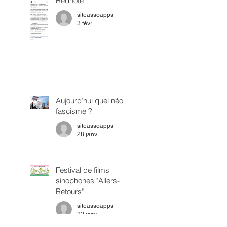
Rednote
siteassoapps
3 févr.
Aujourd’hui quel néo
fascisme ?
siteassoapps
28 janv.
Festival de films
sinophones "Allers-
Retours"
siteassoapps
22 janv.