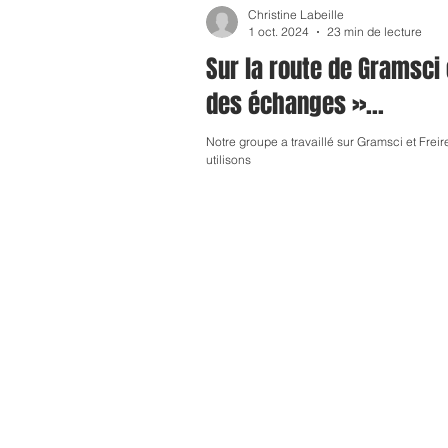
Christine Labeille
TRAVAUX DE RECHERCHE
1 oct. 2024
23 min de lecture
Sur la route de Gramsci
des échanges »...
Notre groupe a travaillé sur Gramsci et Frei
utilisons