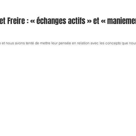
CONFERENCE
 et Freire : « échanges actifs » et « manieme
re et nous avons tenté de mettre leur pensée en relation avec les concepts que nou