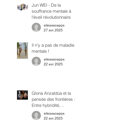
Jun WEI - De la
souffrance mentale à
l'éveil révolutionnaire
siteassoapps
27 avr. 2025
Il n’y a pas de maladie
mentale !
siteassoapps
22 avr. 2025
Gloria Anzaldúa et la
pensée des frontières :
Entre hybridité,
oppression et réinvention
siteassoapps
22 avr. 2025