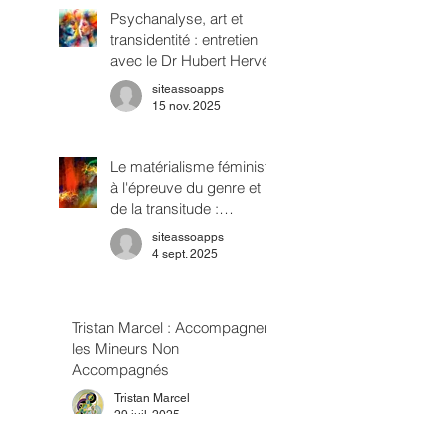
Psychanalyse, art et
transidentité : entretien
avec le Dr Hubert Hervé
siteassoapps
15 nov. 2025
Le matérialisme féministe
à l'épreuve du genre et
de la transitude :
repenser l'oppression en
siteassoapps
termes de classes
4 sept. 2025
sexuelles
Tristan Marcel : Accompagner
les Mineurs Non
Accompagnés
Tristan Marcel
29 juil. 2025