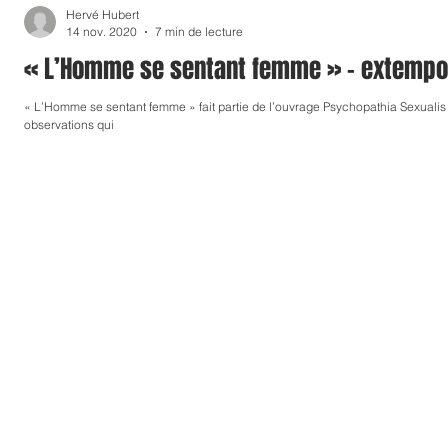
Hervé Hubert
TRAVAUX DE RECHERCHE
CONFERENCE
14 nov. 2020
7 min de lecture
« L’Homme se sentant femme » - extempor
« L’Homme se sentant femme » fait partie de l’ouvrage Psychopathia Sexualis d
observations qui