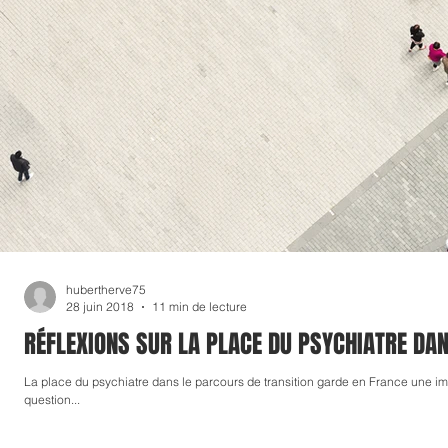
hubertherve75
28 juin 2018
11 min de lecture
RÉFLEXIONS SUR LA PLACE DU PSYCHIATRE DA
La place du psychiatre dans le parcours de transition garde en France une im
question...