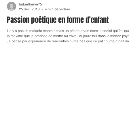
hubertherve75
TRAVAUX DE RECHERCHE
CONFERENCE
25 déc. 2018
4 min de lecture
Passion poétique en forme d’enfant
Il n’y a pas de maladie mentale mais un pâtir humain dans le social qui fait question
la maxime que je propose de mettre au travail aujourd’hui dans le monde psy
Je pense par expérience de rencontres humaines que ce pâtir humain naît dan
pas il témoigne d’un pâtir et donc d’une passion. Passion vient du verbe Pati