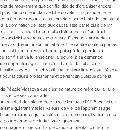
projet de mouvement que son fils décide d’organiser encore 
 plus sûr pour leur plan de lutte sociale. Puis, sans en être 
era à œuvrer pour la cause ouvrière par le biais de son statut 
 la domination de l’état, aux capitalistes par le biais de Mr 
 de son fils devant laquelle elle distribuera les 1ers tracts 
e sandwichs vendus aux ouvriers. Dans un autre tableau. 
r ne pas dire en prison, en Sibérie. Elle va être soutenu par les 
 un instituteur qui va l’héberger puisqu’elle a perdu son 
e son fils et va lui enseigner la lecture, à sa demande. 
son apprentissage : « Lire c’est la lutte des classes ».
 fusillé alors qu’il franchissait une frontière finlandaise, Pélagie 
pour la cause prolétarienne et devient en quelque sorte la 
 de Pélagie Vlassova que c’est sa nature de mère qui la rallie 
on fils et de ses camarades.
n transfert de valeurs pour faire le lien avec l’APPS car ici on 
nalisme qui transmet les valeurs de vie, de l’apprentissage, 
 et ses camarades qui transfèrent à la mère la motivation d’une 
ts, pour gagner le droit de vivre dignement.
ccompagne, d’une souffrance dans son mental, d'une lutte 