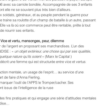
36 avec sa carriole bondée, Accompagnée de ses 3 enfants 
nt elle ne se souvient plus très bien d’ailleurs.
soldats, généraux, et au peuple pendant la guerre pour 
lle traine sa roulotte d’un champ de bataille à un autre, passant 
Elle va là où son commerce peut être rentable, prête à tout 
de nourrir ses enfants.
Vice et vertu, mensonges, peur, dilemme 
 de l’argent en proposant ses marchandises. L’un des 
ISE : « 
un objet extérieur, une chose qui par ses qualités, 
uelque nature qu’ils soient 
» (Marx le Capital )
décrit une femme qui est structurée entre vice et vertus 
action mentale, un usage de l’esprit… au service d’une 
art de faire d’Anna Fierling. 
arquer l’outil de l’APPS le Tromper/cacher. Ses 
 issus de l’intelligence de la ruse 
 des fins pratiques et qui engage une série d’attitudes mentales 
ardise… 