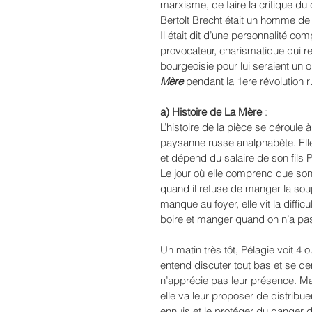
marxisme, de faire la critique du 
Bertolt Brecht était un homme de 
Il était dit d’une personnalité com
provocateur, charismatique qui re
bourgeoisie pour lui seraient un 
Mère
 pendant la 1ere révolution 
a) Histoire de La Mère
 :
L’histoire de la pièce se déroule
paysanne russe analphabète. Elle 
et dépend du salaire de son fils Pa
Le jour où elle comprend que son f
quand il refuse de manger la sou
manque au foyer, elle vit la diff
boire et manger quand on n’a pas
Un matin très tôt, Pélagie voit 4 ou
entend discuter tout bas et se de
n’apprécie pas leur présence. Ma
elle va leur proposer de distribuer 
ennuis et le protéger du danger de