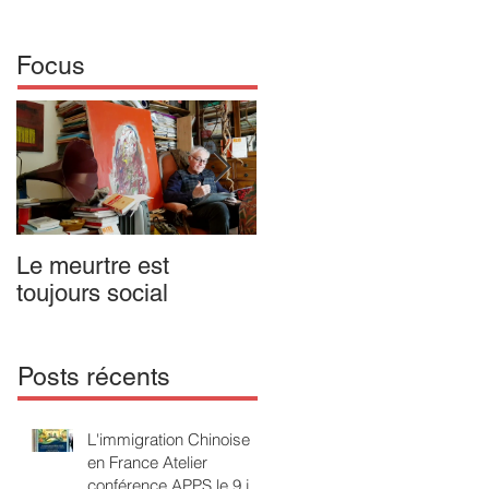
Focus
Le meurtre est
IL N'Y A PAS DE
toujours social
MALADIE MENTALE
Opus 1. Passion
poétique en forme
d'enfant
Posts récents
L'immigration Chinoise
en France Atelier
conférence APPS le 9 juin