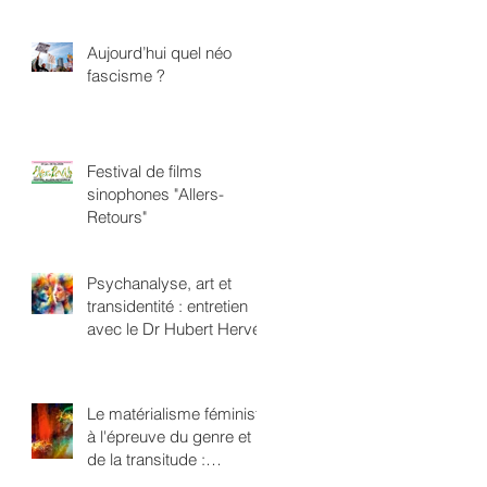
Aujourd’hui quel néo
fascisme ?
Festival de films
sinophones "Allers-
Retours"
Psychanalyse, art et
transidentité : entretien
avec le Dr Hubert Hervé
Le matérialisme féministe
à l'épreuve du genre et
de la transitude :
repenser l'oppression en