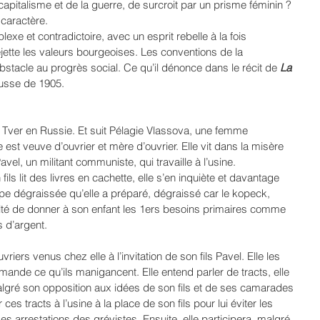
capitalisme et de la guerre, de surcroit par un prisme féminin ?
caractère. 
plexe et contradictoire, avec un esprit rebelle à la fois 
jette les valeurs bourgeoises. Les conventions de la 
obstacle au progrès social. Ce qu’il dénonce dans le récit de 
La 
russe de 1905.
 à Tver en Russie. Et suit Pélagie Vlassova, une femme 
est veuve d’ouvrier et mère d’ouvrier. Elle vit dans la misère 
vel, un militant communiste, qui travaille à l’usine.
ils lit des livres en cachette, elle s’en inquiète et davantage 
pe dégraissée qu’elle a préparé, dégraissé car le kopeck, 
iculté de donner à son enfant les 1ers besoins primaires comme 
 d’argent.
vriers venus chez elle à l’invitation de son fils Pavel. Elle les 
mande ce qu’ils manigancent. Elle entend parler de tracts, elle 
lgré son opposition aux idées de son fils et de ses camarades 
ces tracts à l’usine à la place de son fils pour lui éviter les 
s arrestations des grévistes. Ensuite, elle participera, malgré 