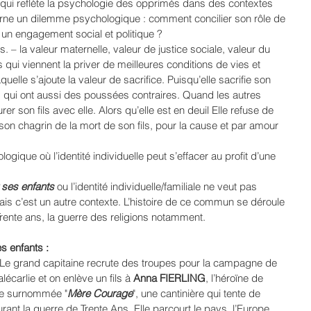
 qui reflète la psychologie des opprimés dans des contextes 
arne un dilemme psychologique : comment concilier son rôle de 
 un engagement social et politique ?
 – la valeur maternelle, valeur de justice sociale, valeur du 
s qui viennent la priver de meilleures conditions de vies et 
uelle s’ajoute la valeur de sacrifice. Puisqu’elle sacrifie son 
 qui ont aussi des poussées contraires. Quand les autres 
r son fils avec elle. Alors qu’elle est en deuil Elle refuse de 
 son chagrin de la mort de son fils, pour la cause et par amour 
ogique où l’identité individuelle peut s’effacer au profit d’une 
 ses enfants
 ou l’identité individuelle/familiale ne veut pas 
is c’est un autre contexte. L’histoire de ce commun se déroule 
rente ans, la guerre des religions notamment.
s enfants :
 Le grand capitaine recrute des troupes pour la campagne de 
carlie et on enlève un fils à 
Anna FIERLING
, l’héroïne de 
mme surnommée "
Mère Courage
", une cantinière qui tente de 
rant la guerre de Trente Ans. Elle parcourt le pays, l’Europe 