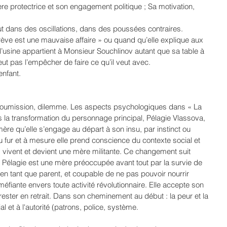
ère protectrice et son engagement politique ; Sa motivation, 
ut dans des oscillations, dans des poussées contraires.
 grève est une mauvaise affaire » ou quand qu’elle explique aux 
 l’usine appartient à Monsieur Souchlinov autant que sa table à 
peut pas l’empêcher de faire ce qu’il veut avec. 
enfant.
 
, soumission, dilemme. Les aspects psychologiques dans « La 
s la transformation du personnage principal, Pélagie Vlassova, 
mère qu’elle s’engage au départ à son insu, par instinct ou 
 fur et à mesure elle prend conscience du contexte social et 
ls vivent et devient une mère militante. Ce changement suit 
Pélagie est une mère préoccupée avant tout par la survie de 
 en tant que parent, et coupable de ne pas pouvoir nourrir 
éfiante envers toute activité révolutionnaire. Elle accepte son 
rester en retrait. Dans son cheminement au début : la peur et la 
 et à l'autorité (patrons, police, système.