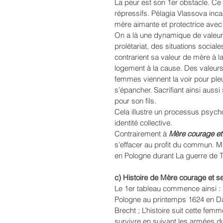
La peur est son 1er obstacle. Ce
répressifs. Pélagia Vlassova inc
mère aimante et protectrice avec
On a là une dynamique de valeurs.
prolétariat, des situations sociale
contrarient sa valeur de mère à laq
logement à la cause. Des valeurs
femmes viennent la voir pour pleure
s’épancher. Sacrifiant ainsi aussi
pour son fils.
Cela illustre un processus psychol
identité collective.
Contrairement à 
Mère courage et
s’effacer au profit du commun. Ma
en Pologne durant La guerre de T
c) Histoire de Mère courage et se
Le 1er tableau commence ainsi :
Pologne au printemps 1624 en Dalé
Brecht ; L’histoire suit cette fe
survivre en suivant les armées du