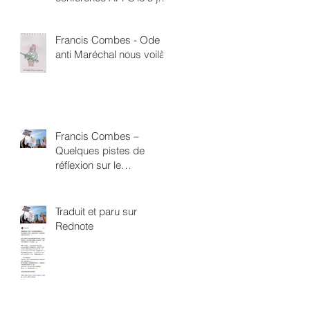
à 18h Direction de la
Santé Publique 4 rue
Francis Combes - Ode
Boucry Paris 18ème
anti Maréchal nous voilà
Francis Combes –
Quelques pistes de
réflexion sur le
néofascisme
Traduit et paru sur
Rednote