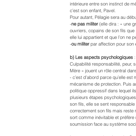
intérieure entre son instinct de m
c’est son enfant, Pavel.
Pour autant, Pélagie sera au déb
-
ne pas militer
 (elle dira : « une
ouvriers, copains de son fils que
elle lui appartient et que l’on ne 
-
ou militer
 par affection pour son 
b) Les aspects psychologiques
 :
Culpabilité responsabilité, peur
Mère » jouent un rôle central dan
- c’est d’abord parce qu’elle est 
mécanisme de protection. Puis au
politique oppressif dans lequel i
plusieurs étapes psychologiques 
son fils, elle se sent responsable
correctement son fils mais reste m
sort comme inévitable et préfère 
soumission face au système social