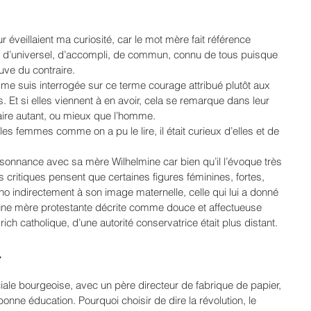
r éveillaient ma curiosité, car le mot mère fait référence 
 d’universel, d’accompli, de commun, connu de tous puisque 
euve du contraire.
me suis interrogée sur ce terme courage attribué plutôt aux 
t si elles viennent à en avoir, cela se remarque dans leur 
aire autant, ou mieux que l’homme.
 les femmes comme on a pu le lire, il était curieux d’elles et de 
résonnance avec sa mère Wilhelmine car bien qu’il l’évoque très 
s critiques pensent que certaines figures féminines, fortes, 
écho indirectement à son image maternelle, celle qui lui a donné 
n, une mère protestante décrite comme douce et affectueuse 
ich catholique, d’une autorité conservatrice était plus distant.
.
ciale bourgeoise, avec un père directeur de fabrique de papier, 
a bonne éducation. Pourquoi choisir de dire la révolution, le 