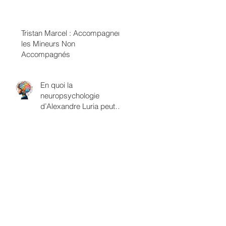
termes de classes
sexuelles
Tristan Marcel : Accompagner
les Mineurs Non
Accompagnés
En quoi la
neuropsychologie
d’Alexandre Luria peut
être rapprochée du
savoir psychanalytique?