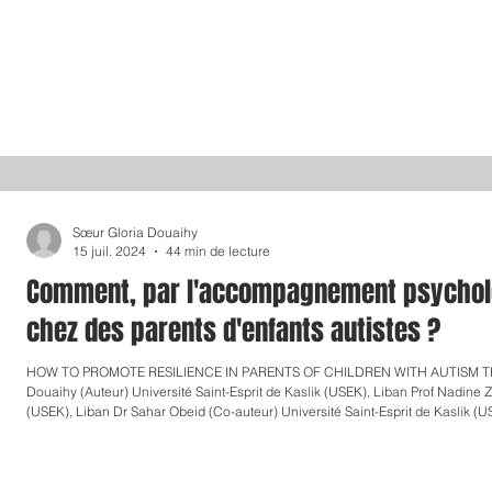
Sœur Gloria Douaihy
15 juil. 2024
44 min de lecture
Comment, par l'accompagnement psycholog
chez des parents d'enfants autistes ?
HOW TO PROMOTE RESILIENCE IN PARENTS OF CHILDREN WITH AUTISM 
Douaihy (Auteur) Université Saint-Esprit de Kaslik (USEK), Liban Prof Nadine Z
(USEK), Liban Dr Sahar Obeid (Co-auteur) Université Saint-Esprit de Kaslik (U
Paris 3, Sorbonne Sr Gloria DOUAIHY , doctorante à l’université Saint-Esprit-