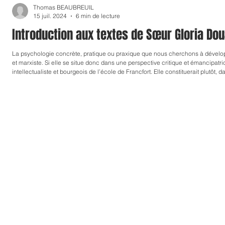
Thomas BEAUBREUIL
TRAVAUX DE RECHERCHE
CONFERENCE
15 juil. 2024
6 min de lecture
Introduction aux textes de Sœur Gloria Do
La psychologie concrète, pratique ou praxique que nous cherchons à développ
et marxiste. Si elle se situe donc dans une perspective critique et émancipatr
intellectualiste et bourgeois de l’école de Francfort. Elle constituerait plutôt, 
« socio-psychologie » et non une « psycho-sociologie »… En effet, il s’agit