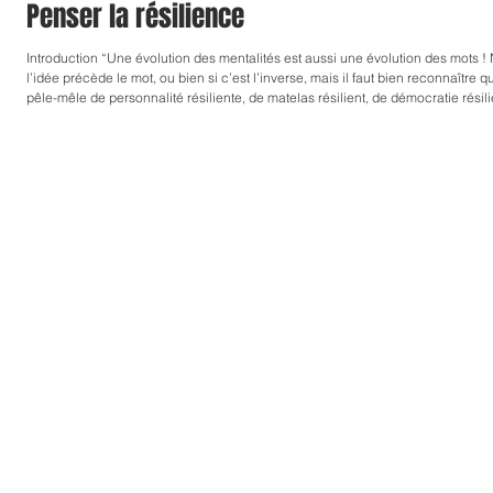
Penser la résilience
Introduction “Une évolution des mentalités est aussi une évolution des mots ! 
l’idée précède le mot, ou bien si c’est l’inverse, mais il faut bien reconnaître q
pêle-mêle de personnalité résiliente, de matelas résilient, de démocratie résiliente
"résilience" est employé avec constance, à notre époque. Et ce, dans les