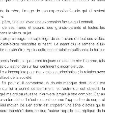
 de la mère, l'image de son expression faciale qui lui revient 
le.
u père, lui aussi avec une expression faciale qu'il connaît.
 de ses frères et sœurs, ses grands-parents et toutes les 
ans la vie du sujet.
t sa propre image. Le sujet regarde au travers de tout ces voiles, 
'est-à-dire rencontre le néant. Le néant qui le ramène à lui-
er de son être. Après cette contemplation suffisante, la terreur 
pects familiaux qui auront toujours un effet de nier l’homme, tels 
s qui est fondé sur leur sentiment d’incomplétude.
 est incomplète pour deux raisons principales ; la relation avec 
ffacé de la société.
n fils pour qu'il compense un double manque dont un qui est 
 qui lui a donné ce sentiment, et l'autre qui est objectif, la 
gré malgré sa réussite, n’arrivera jamais à être complet. Car au 
 sa formation, il s'est ressenti comme l'appendice du corps et 
 seul moyen de s'en sortir est d'opérer une série d'actes qui le 
 sera transféré dans ce que l'auteur appelle « la réplique de la 