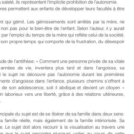
aleté, ils représentent l'implicite prohibition de l'autonomie.
es permettent aux enfants de développer leurs facultés à être 
nt qui gémit. Les gémissements sont arrêtés par la mère, ne 
n pas pour le bien-être de l'enfant. Selon l’auteur, il y aurait 
 par l'emploi du temps de la mère qui reflète celui de la société. 
 son propre temps qui comporte de la frustration, du désespoir 
étude de l’antithèse: « Comment une personne privée de sa vitale 
années de vie, inventera plus tard et dans l'angoisse, sa 
 le sujet ne découvre pas l'autonomie durant les premières 
ts d'angoisse dans l'enfance, plusieurs chemins s’offrent à 
fin de son adolescence, soit il abdique et devient un citoyen « 
n laborieux vers une liberté, grâce à des relations ultérieures, 
.
ncipale du sujet est de se libérer de sa famille dans deux sens: 
 famille réelle, mais également de la famille intériorisée. Sa 
. Le sujet doit alors recourir à la visualisation au travers une 
que que le sujet rencontre plusieurs voiles au cours de cette 