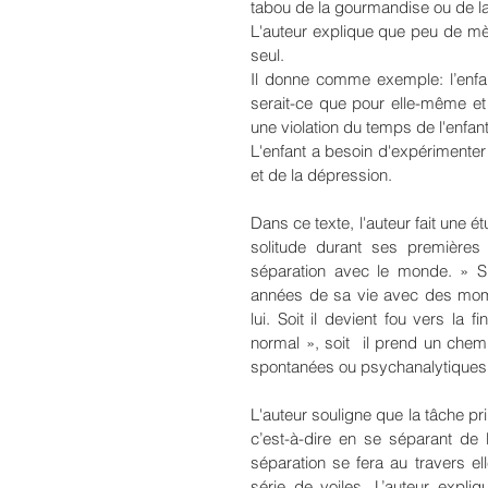
tabou de la gourmandise ou de la s
L'auteur explique que peu de mèr
seul.
Il donne comme exemple: l’enfa
serait-ce que pour elle-même et no
une violation du temps de l'enfant
L'enfant a besoin d'expérimenter
et de la dépression.
Dans ce texte, l'auteur fait une 
solitude durant ses premières 
séparation avec le monde. » Si
années de sa vie avec des momen
lui. Soit il devient fou vers la 
normal », soit  il prend un chemi
spontanées ou psychanalytiques
L'auteur souligne que la tâche pri
c’est-à-dire en se séparant de la
séparation se fera au travers elle
série de voiles. L’auteur expli