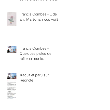
à 18h Direction de la
Santé Publique 4 rue
Francis Combes - Ode
Boucry Paris 18ème
anti Maréchal nous voilà
Francis Combes –
Quelques pistes de
réflexion sur le
néofascisme
Traduit et paru sur
Rednote