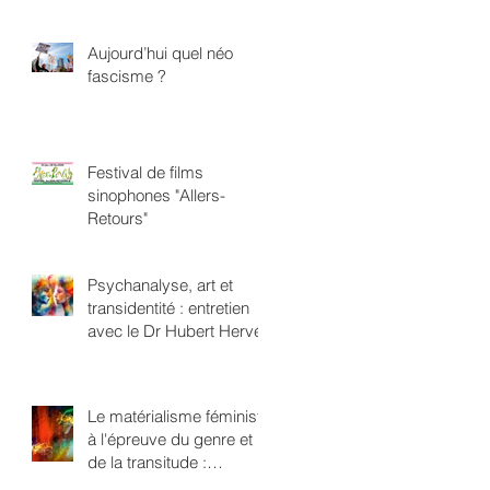
Aujourd’hui quel néo
fascisme ?
Festival de films
sinophones "Allers-
Retours"
Psychanalyse, art et
transidentité : entretien
avec le Dr Hubert Hervé
Le matérialisme féministe
à l'épreuve du genre et
de la transitude :
repenser l'oppression en