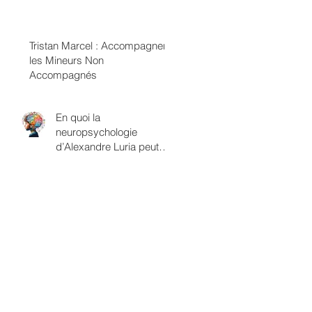
termes de classes
sexuelles
Tristan Marcel : Accompagner
les Mineurs Non
Accompagnés
En quoi la
neuropsychologie
d’Alexandre Luria peut
être rapprochée du
savoir psychanalytique?