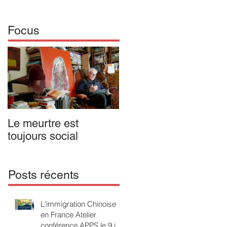
Focus
Le meurtre est
IL N'Y A PAS DE
toujours social
MALADIE MENTALE
Opus 1. Passion
poétique en forme
d'enfant
Posts récents
L'immigration Chinoise
en France Atelier
conférence APPS le 9 juin