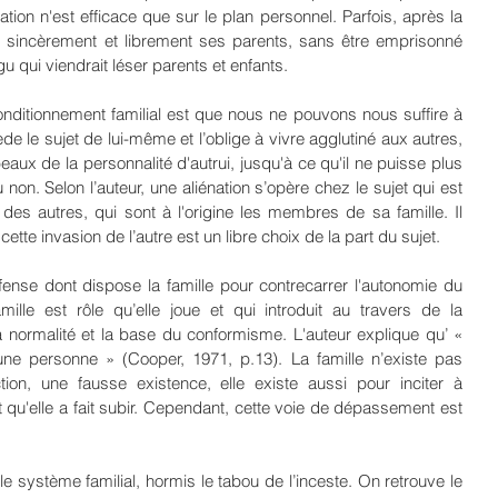
ération n'est efficace que sur le plan personnel. Parfois, après la 
mer sincèrement et librement ses parents, sans être emprisonné 
u qui viendrait léser parents et enfants.
ditionnement familial est que nous ne pouvons nous suffire à 
le sujet de lui-même et l’oblige à vivre agglutiné aux autres, 
aux de la personnalité d'autrui, jusqu'à ce qu'il ne puisse plus 
 non. Selon l’auteur, une aliénation s’opère chez le sujet qui est 
es autres, qui sont à l'origine les membres de sa famille. Il 
ette invasion de l’autre est un libre choix de la part du sujet.
fense dont dispose la famille pour contrecarrer l'autonomie du 
mille est rôle qu’elle joue et qui introduit au travers de la 
, la normalité et la base du conformisme. L'auteur explique qu’ « 
 une personne » (Cooper, 1971, p.13). La famille n’existe pas 
n, une fausse existence, elle existe aussi pour inciter à 
qu'elle a fait subir. Cependant, cette voie de dépassement est 
 système familial, hormis le tabou de l’inceste. On retrouve le 