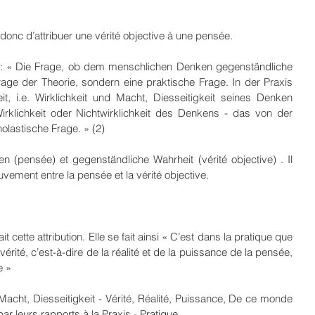
t donc d’attribuer une vérité objective à une pensée.
 : « Die Frage, ob dem menschlichen Denken gegenständliche 
age der Theorie, sondern eine praktische Frage. In der Praxis 
 i.e. Wirklichkeit und Macht, Diesseitigkeit seines Denken 
irklichkeit oder Nichtwirklichkeit des Denkens - das von der 
scholastische Frage. » (2)
(pensée) et gegenständliche Wahrheit (vérité objective) . Il 
ement entre la pensée et la vérité objective.
t cette attribution. Elle se fait ainsi « C’est dans la pratique que 
érité, c’est-à-dire de la réalité et de la puissance de la pensée, 
e »
Macht, Diesseitigkeit - Vérité, Réalité, Puissance, De ce monde 
ar leurs rapports à la Praxis - Pratique.