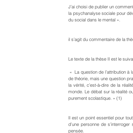
J’ai choisi de publier un commenta
la psychanalyse sociale pour déve
du social dans le mental ».
il s’agit du commentaire de la th
Le texte de la thèse II est le suiva
 «  La question de l’attribution à la pensée humaine d’une vérité objective n’est pas une question 
de théorie, mais une question pra
la vérité, c’est-à-dire de la réal
monde. Le débat sur la réalité ou 
purement scolastique. » (1)
Il est un point essentiel pour tou
d’une personne de s’interroger
pensée.