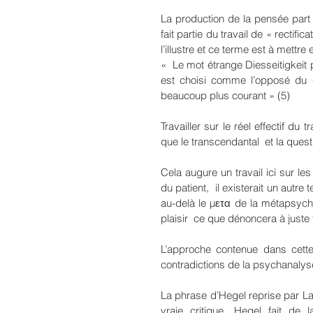
La production de la pensée part d
fait partie du travail de « rectifi
l’illustre et ce terme est à mettre
«  Le mot étrange Diesseitigkeit p
est choisi comme l’opposé du «
beaucoup plus courant » (5)
Travailler sur le réel effectif du
que le transcendantal  et la ques
Cela augure un travail ici sur les
du patient,  il existerait un autre 
au-delà le μετα de la métapsycho
plaisir  ce que dénoncera à juste ti
L’approche contenue dans cette
contradictions de la psychanalyse
La phrase d’Hegel reprise par La
vraie critique. Hegel fait de