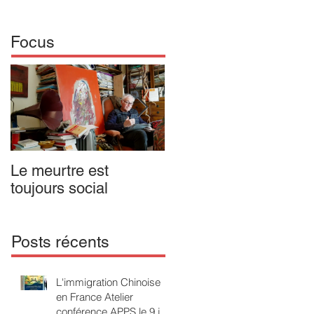
Focus
Le meurtre est
IL N'Y A PAS DE
toujours social
MALADIE MENTALE
Opus 1. Passion
poétique en forme
d'enfant
Posts récents
L'immigration Chinoise
en France Atelier
conférence APPS le 9 juin