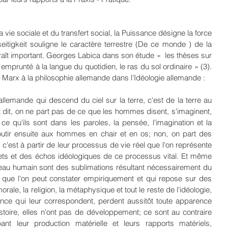
 la vie sociale et du transfert social, la Puissance désigne la force 
eitigkeit souligne le caractère terrestre (De ce monde ) de la 
ît important. Georges Labica dans son étude «  les thèses sur 
mprunté à la langue du quotidien, le ras du sol ordinaire » (3). 
ar Marx à la philosophie allemande dans l’Idéologie allemande :
allemande qui descend du ciel sur la terre, c'est de la terre au 
t dit, on ne part pas de ce que les hommes disent, s'imaginent, 
e qu'ils sont dans les paroles, la pensée, l'imagination et la 
boutir ensuite aux hommes en chair et en os; non, on part des 
c'est à partir de leur processus de vie réel que l'on représente 
ets et des échos idéologiques de ce processus vital. Et même 
eau humain sont des sublimations résultant nécessairement du 
e que l'on peut constater empiriquement et qui repose sur des 
orale, la religion, la métaphysique et tout le reste de l'idéologie, 
nce qui leur correspondent, perdent aussitôt toute apparence 
stoire, elles n'ont pas de développement; ce sont au contraire 
t leur production matérielle et leurs rapports matériels, 