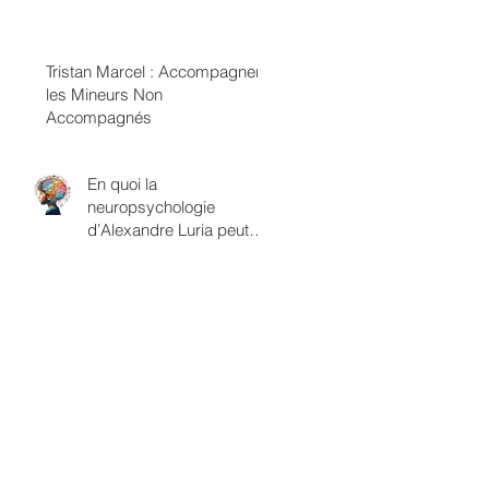
termes de classes
sexuelles
Tristan Marcel : Accompagner
les Mineurs Non
Accompagnés
En quoi la
neuropsychologie
d’Alexandre Luria peut
être rapprochée du
savoir psychanalytique?