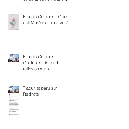
à 18h Direction de la
Santé Publique 4 rue
Francis Combes - Ode
Boucry Paris 18ème
anti Maréchal nous voilà
Francis Combes –
Quelques pistes de
réflexion sur le
néofascisme
Traduit et paru sur
Rednote