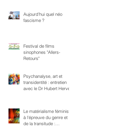
Aujourd’hui quel néo
fascisme ?
Festival de films
sinophones "Allers-
Retours"
Psychanalyse, art et
transidentité : entretien
avec le Dr Hubert Hervé
Le matérialisme féministe
à l'épreuve du genre et
de la transitude :
repenser l'oppression en