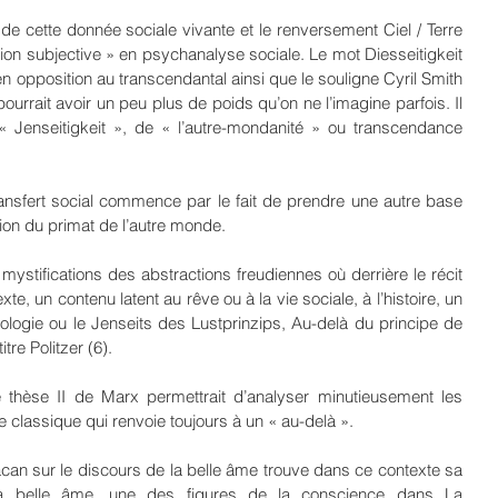
e cette donnée sociale vivante et le renversement Ciel / Terre 
cation subjective » en psychanalyse sociale. Le mot Diesseitigkeit 
 en opposition au transcendantal ainsi que le souligne Cyril Smith 
ourrait avoir un peu plus de poids qu’on ne l’imagine parfois. Il 
 Jenseitigkeit », de « l’autre-mondanité » ou transcendance 
 transfert social commence par le fait de prendre une autre base 
tion du primat de l’autre monde.
 mystifications des abstractions freudiennes où derrière le récit 
texte, un contenu latent au rêve ou à la vie sociale, à l’histoire, un 
logie ou le Jenseits des Lustprinzips, Au-delà du principe de 
tre Politzer (6).
 thèse II de Marx permettrait d’analyser minutieusement les 
 classique qui renvoie toujours à un « au-delà ».
can sur le discours de la belle âme trouve dans ce contexte sa 
 la belle âme, une des figures de la conscience dans La 