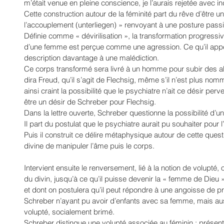
m’était venue en pleine conscience, je l’aurais rejetée avec in
Cette construction autour de la féminité part du rêve d’être 
l’accouplement (unterliegen) » renvoyant à une posture passiv
Définie comme « dévirilisation », la transformation progressi
d’une femme est perçue comme une agression. Ce qu’il appel
description davantage à une malédiction.
Ce corps transformé sera livré à un homme pour subir des a
dira Freud, qu’il s’agit de Flechsig, même s’il n’est plus no
ainsi craint la possibilité que le psychiatre n’ait ce désir per
être un désir de Schreber pour Flechsig.
Dans la lettre ouverte, Schreber questionne la possibilité d’
Il part du postulat que le psychiatre aurait pu souhaiter pour l
Puis il construit ce délire métaphysique autour de cette questi
divine de manipuler l’âme puis le corps. 
Intervient ensuite le renversement, lié à la notion de volupté,
du divin, jusqu’à ce qu’il puisse devenir la « femme de Dieu »
et dont on postulera qu’il peut répondre à une angoisse de priv
Schreber n’ayant pu avoir d’enfants avec sa femme, mais auss
volupté, socialement brimé.
Schreber distingue une volupté associée au féminin ; présente