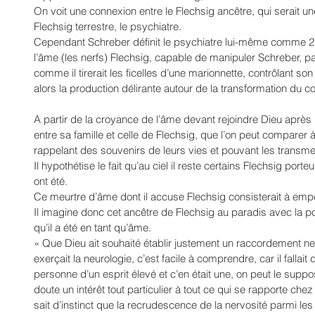
On voit une connexion entre le Flechsig ancêtre, qui serait un
Flechsig terrestre, le psychiatre.
Cependant Schreber définit le psychiatre lui-même comme 2 F
l’âme (les nerfs) Flechsig, capable de manipuler Schreber, par
comme il tirerait les ficelles d’une marionnette, contrôlant so
alors la production délirante autour de la transformation du c
A partir de la croyance de l’âme devant rejoindre Dieu après l
entre sa famille et celle de Flechsig, que l’on peut comparer 
rappelant des souvenirs de leurs vies et pouvant les transme
Il hypothétise le fait qu’au ciel il reste certains Flechsig port
ont été.
Ce meurtre d’âme dont il accuse Flechsig consisterait à empê
Il imagine donc cet ancêtre de Flechsig au paradis avec la p
qu’il a été en tant qu’âme.
« Que Dieu ait souhaité établir justement un raccordement n
exerçait la neurologie, c’est facile à comprendre, car il fallait
personne d’un esprit élevé et c’en était une, on peut le suppos
doute un intérêt tout particulier à tout ce qui se rapporte chez
sait d’instinct que la recrudescence de la nervosité parmi le