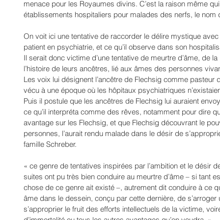
menace pour les Royaumes divins. C’est la raison même qui fa
établissements hospitaliers pour malades des nerfs, le nom d’
On voit ici une tentative de raccorder le délire mystique avec 
patient en psychiatrie, et ce qu’il observe dans son hospitalis
Il serait donc victime d’une tentative de meurtre d’âme, de la
l’histoire de leurs ancêtres, lié aux âmes des personnes viv
Les voix lui désignent l’ancêtre de Flechsig comme pasteur
vécu à une époque où les hôpitaux psychiatriques n’existaien
Puis il postule que les ancêtres de Flechsig lui auraient e
ce qu’il interpréta comme des rêves, notamment pour dire que 
avantage sur les Flechsig, et que Flechsig découvrant le pouv
personnes, l’aurait rendu malade dans le désir de s’approprie
famille Schreber.
« ce genre de tentatives inspirées par l’ambition et le désir d
suites ont pu très bien conduire au meurtre d’âme – si tant e
chose de ce genre ait existé –, autrement dit conduire à ce qu
âme dans le dessein, conçu par cette dernière, de s’arroger u
s’approprier le fruit des efforts intellectuels de la victime, vo
d’immortalité ou tous les autres avantages qu’on voudra. »