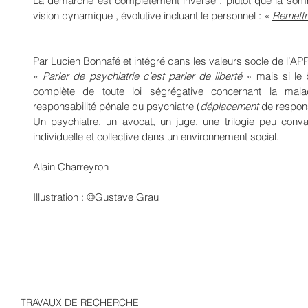
La démarche est complètement inverse , plutôt que la somm
vision dynamique , évolutive incluant le personnel : « 
Remettr
Par Lucien Bonnafé et intégré dans les valeurs socle de l’AP
« 
Parler de psychiatrie c’est parler de liberté
 » mais si le 
complète de toute loi ségrégative concernant la maladi
responsabilité pénale du psychiatre (
déplacement
 de respons
Un psychiatre, un avocat, un juge, une trilogie peu convai
individuelle et collective dans un environnement social.
Alain Charreyron
Illustration : ©Gustave Grau
TRAVAUX DE RECHERCHE