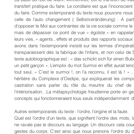
transfert pratique du faire. Le corollaire est que l’inconscient 
du faire. Comme extemporané du texte nous pouvons nous ser
celle de l’auto changement ( Selbstveränderung) : A partir
d’opposer le Moi aux contraintes de la vie sociale comme le
mais de dépasser ce point de vue « égoïste » en rappelan
leurs vies, « agents , effets et produits des rapports sociau
avons dans l’extemporané insisté sur les termes d’impératif
transparaissent dès la fabrique de l’infans, et non celui de 
texte autobiographique est : « das schickt sich für einen Buben
un petit garçon ». L’emploi du mot Surmoi en effet aurait ten
tout seul, « C’est le surmoi !, on l’a reconnu, il est là ! » 
héritière du Complexe d’Oedipe, qui expliquerait les compo
castration sans parler du rôle du meurtre du chef de 
l’intériorisation…La métapsychologie freudienne porte en ge
concepts qui fonctionneraient tous seuls indépendamment  de 
Autres extemporanés du texte : l’ordre, l’origine et la faute. 
Quel est l’ordre d’un texte, que signifient l’ordre des mots, l
ne ravale pas le discours au langage. Un discours cela court,
gestes du corps. C’est ainsi que nous prenons l’ordre du di