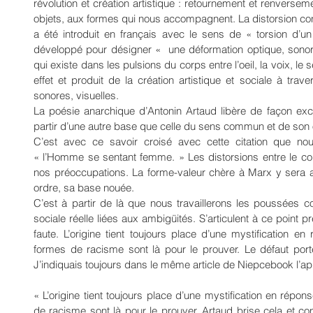
révolution et création artistique : retournement et renversem
objets, aux formes qui nous accompagnent. La distorsion conc
a été introduit en français avec le sens de « torsion d’u
développé pour désigner «  une déformation optique, sonore 
qui existe dans les pulsions du corps entre l’oeil, la voix, le se
effet et produit de la création artistique et sociale à trav
sonores, visuelles. 
La poésie anarchique d’Antonin Artaud libère de façon excep
partir d’une autre base que celle du sens commun et de son 
C’est avec ce savoir croisé avec cette citation que nou
« l’Homme se sentant femme. » Les distorsions entre le cor
nos préoccupations. La forme-valeur chère à Marx y sera art
ordre, sa base nouée. 
C’est à partir de là que nous travaillerons les poussées co
sociale réelle liées aux ambigüités. S’articulent à ce point pré
faute. L’origine tient toujours place d’une mystification e
formes de racisme sont là pour le prouver. Le défaut porte 
J’indiquais toujours dans le même article de Niepcebook l’app
« L’origine tient toujours place d’une mystification en répo
de racisme sont là pour le prouver. Artaud brise cela et co