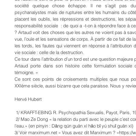
société quelque chose échappe. Il ne s’agit pas du 
psychanalystes mais de ruptures entre les humains du côté d
placent les oublis, les répressions et destructions, les sépa
responsabilité sociale  : de quoi a -t-on à répondre face à ces
? Artaud voit des choses que les autres ne voient pas à savoi
vue, l’ouïe et les sensations de corps. À partir de ce fait de la
les tords, les fautes qui viennent en réponse à l’attribution d
vie sociale : celle de la destruction. 
Ce tour dans l’attribution d’un tord est une question majeure po
Artaud porte dans son histoire cette formulation sociale d
témoigne. »
Ce sont ces points de croisements multiples que nous pour
XXIème siècle, aussi bizarre que cela paraisse. Nous y revi
Hervé Hubert
 1/ KRAFFT-EBING R. Psychopathia Sexualis, Payot, Paris, 1
 2/ Mao Ze Dong « la relation du parti avec le peuple c’est comme la relation du poisson avec 
l’eau.» (en pinyin : Dǎng qún guān xì hǎo bǐ yú shuǐ guān xì)
3/ Voir marximum.net « Vous avez dit Marximum ? »https:/