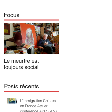
Focus
Le meurtre est
IL N'Y A PAS DE
toujours social
MALADIE MENTALE
Opus 1. Passion
poétique en forme
d'enfant
Posts récents
L'immigration Chinoise
en France Atelier
conférence APPS le 9 juin