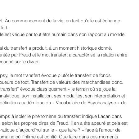
t. Au commencement de la vie, en tant qu’elle est échange 
ert. 
elle est vécue par tout être humain dans son rapport au monde, 
l du transfert a produit, à un moment historique donné, 
tée par Freud et le mot transfert a caractérisé la relation entre 
couché sur le divan. 
y, le mot transfert évoque plutôt le transfert de fonds 
e joueurs de foot. Transfert de valeurs des marchandises donc.
transfert” évoque classiquement « le terrain où se joue la 
lytique, son installation, ses modalités, son interprétation et 
a définition académique du « Vocabulaire de Psychanalyse » de 
 temps à isoler le phénomène du transfert indique Lacan dans 
, selon les propres dires de Freud, il en a été apeuré et cela est 
ratique d’aujourd’hui sur le « que faire ? » face à l’amour de 
humaine où l’intime est confié. Que faire dans ces moments 