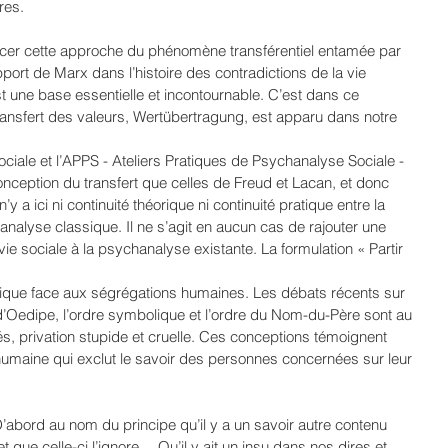
res.
encer cette approche du phénomène transférentiel entamée par 
port de Marx dans l’histoire des contradictions de la vie 
st une base essentielle et incontournable. C’est dans ce 
 transfert des valeurs, Wertübertragung, est apparu dans notre 
ociale et l’APPS - Ateliers Pratiques de Psychanalyse Sociale - 
eption du transfert que celles de Freud et Lacan, et donc 
n’y a ici ni continuité théorique ni continuité pratique entre la 
nalyse classique. Il ne s’agit en aucun cas de rajouter une 
ie sociale à la psychanalyse existante. La formulation « Partir 
tique face aux ségrégations humaines. Les débats récents sur 
d’Oedipe, l’ordre symbolique et l’ordre du Nom-du-Père sont au 
és, privation stupide et cruelle. Ces conceptions témoignent 
 humaine qui exclut le savoir des personnes concernées sur leur 
’abord au nom du principe qu’il y a un savoir autre contenu 
 que celle-ci l’ignore… Qu’il y ait un insu dans nos dires et 