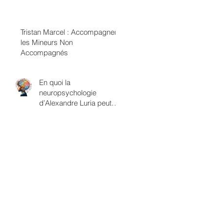
termes de classes
sexuelles
Tristan Marcel : Accompagner
les Mineurs Non
Accompagnés
En quoi la
neuropsychologie
d’Alexandre Luria peut
être rapprochée du
savoir psychanalytique?