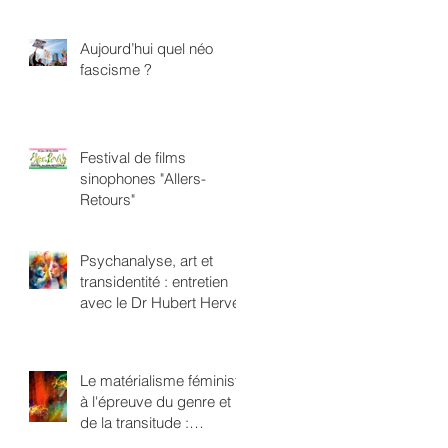
Aujourd’hui quel néo
fascisme ?
Festival de films
sinophones "Allers-
Retours"
Psychanalyse, art et
transidentité : entretien
avec le Dr Hubert Hervé
Le matérialisme féministe
à l'épreuve du genre et
de la transitude :
repenser l'oppression en