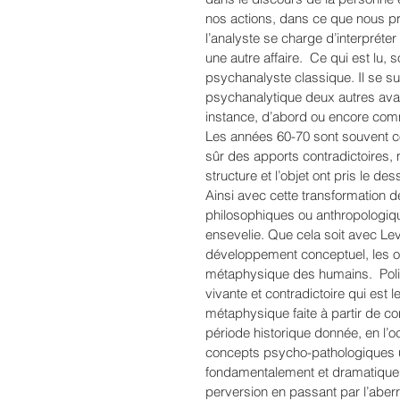
nos actions, dans ce que nous pr
l’analyste se charge d’interpréter
une autre affaire.  Ce qui est lu, 
psychanalyste classique. Il se sur
psychanalytique deux autres avata
instance, d’abord ou encore comm
Les années 60-70 sont souvent con
sûr des apports contradictoires, 
structure et l’objet ont pris le d
Ainsi avec cette transformation d
philosophiques ou anthropologiques
ensevelie. Que cela soit avec Levi
développement conceptuel, les out
métaphysique des humains.  Politze
vivante et contradictoire qui est 
métaphysique faite à partir de c
période historique donnée, en l’oc
concepts psycho-pathologiques ut
fondamentalement et dramatiqueme
perversion en passant par l’aberra