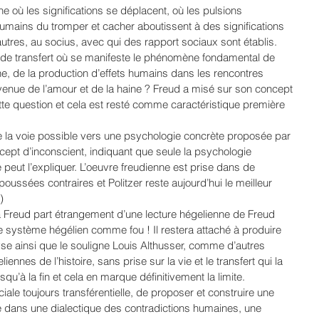
nne où les significations se déplacent, où les pulsions 
mains du tromper et cacher aboutissent à des significations 
autres, au socius, avec qui des rapport sociaux sont établis. 
ce de transfert où se manifeste le phénomène fondamental de 
e, de la production d’effets humains dans les rencontres 
enue de l’amour et de la haine ? Freud a misé sur son concept 
tte question et cela est resté comme caractéristique première 
e la voie possible vers une psychologie concrète proposée par 
ncept d’inconscient, indiquant que seule la psychologie 
e peut l’expliquer. L’oeuvre freudienne est prise dans de 
ussées contraires et Politzer reste aujourd’hui le meilleur 
)
 à Freud part étrangement d’une lecture hégelienne de Freud 
le système hégélien comme fou ! Il restera attaché à produire 
se ainsi que le souligne Louis Althusser, comme d’autres 
nnes de l’histoire, sans prise sur la vie et le transfert qui la 
qu’à la fin et cela en marque définitivement la limite. 
sociale toujours transférentielle, de proposer et construire une 
ie dans une dialectique des contradictions humaines, une 