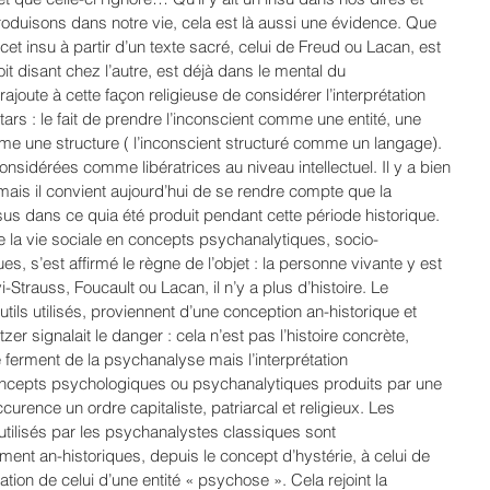
oduisons dans notre vie, cela est là aussi une évidence. Que 
 cet insu à partir d’un texte sacré, celui de Freud ou Lacan, est 
soit disant chez l’autre, est déjà dans le mental du 
ajoute à cette façon religieuse de considérer l’interprétation 
rs : le fait de prendre l’inconscient comme une entité, une 
e une structure ( l’inconscient structuré comme un langage). 
sidérées comme libératrices au niveau intellectuel. Il y a bien 
mais il convient aujourd’hui de se rendre compte que la 
essus dans ce quia été produit pendant cette période historique. 
e la vie sociale en concepts psychanalytiques, socio-
, s’est affirmé le règne de l’objet : la personne vivante y est 
-Strauss, Foucault ou Lacan, il n’y a plus d’histoire. Le 
ils utilisés, proviennent d’une conception an-historique et 
r signalait le danger : cela n’est pas l’histoire concrète, 
le ferment de la psychanalyse mais l’interprétation 
oncepts psychologiques ou psychanalytiques produits par une 
curence un ordre capitaliste, patriarcal et religieux. Les 
ilisés par les psychanalystes classiques sont 
nt an-historiques, depuis le concept d’hystérie, à celui de 
tion de celui d’une entité « psychose ». Cela rejoint la 