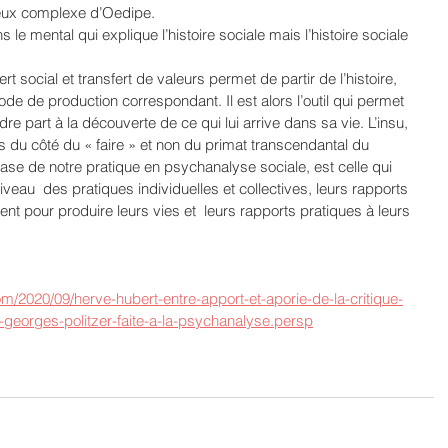
eux complexe d’Oedipe. 
le mental qui explique l’histoire sociale mais l’histoire sociale 
fert social et transfert de valeurs permet de partir de l’histoire, 
mode de production correspondant. Il est alors l’outil qui permet 
e part à la découverte de ce qui lui arrive dans sa vie. L’insu, 
ors du côté du « faire » et non du primat transcendantal du 
a base de notre pratique en psychanalyse sociale, est celle qui 
veau  des pratiques individuelles et collectives, leurs rapports 
ent pour produire leurs vies et  leurs rapports pratiques à leurs 
om/2020/09/herve-hubert-entre-apport-et-aporie-de-la-critique-
e-georges-politzer-faite-a-la-psychanalyse.persp