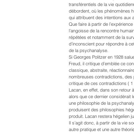
transférentiels de la vie quotidie
débordent, où les phénomènes hu
qui attribuent des intentions aux 
Que faire à partir de l’expérien
l’angoisse de la rencontre humain
répétées et notamment de la surv
d’inconscient pour répondre à ce
de la psychanalyse. 
Si Georges Politzer en 1928 salu
Freud, il critique d’emblée ce co
classique, abstraite, réactionnair
nombreuses contradictions, des po
critique de ces contradictions ( 1 
Lacan, en effet, dans son retour
alors que ce dernier considérait 
une philosophie de la psychanaly
produisent des philosophies hégelie
produit. Lacan restera hégelien jus
Il s’agit donc, à partir de la vie 
autre pratique et une autre théor