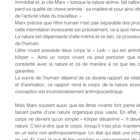
immédiat et, je cite Marx « lorsque la nature anime, fait naître o
perd sa qualité de chose animée : sa matière et pour ainsi di
de l’activité vitale du travailleur. »
Marx précise que l’être humain n’est pas séparable des proc
cette interrelation incessante est précisément, ce à quoi renvoi
La nature est dépendante d’elle-même et ce lien, ce process
de l’humain.
L’être vivant possède deux corps le « Leib » qui est animé
körper ». Ainsi un corps vivant ne peut persister que s’
constante avec la nature et ce de manière à ce que les c
garanties.
La survie de l’humain dépend de ce double rapport de relat
et d’animation, ce rapport rend le corps de la nature esse
conception est incontestablement anthropocentrique.
Mais Marx soutient aussi que les êtres vivants font partie et
faisant partie d’une nature organique plus vaste. En effet,
corps ne devient qu’un simple « körper désanimé ». Il dev
nature. C’est-à-dire que le corps, lorsqu’il n’est plus mainten
en un sens non anthropocentrique. Un état qui était une simple
en vie. Et c’est là que Butler procède au retournement de c