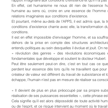
rapport imaginaire aux conditions d’existence et qu’il n’a pas 
En effet, cet humanisme ne nous dit rien de l’essence hu
humaine au sens où, croire en une essence de l’homme nie
relations imaginaires aux conditions d’existence.
Et pourtant, même au-delà de l’APPS, il est admis que, la t
conditions d’existence charrie avec elle, la transformation 
conditions.
Il est en effet impossible d’envisager l’homme, et sa souffra
dehors de la prise en compte des structures architecturale
entendu politiques au sein desquelles il évolue et jouit. On n
« révolution des genres » des révolutions économiques e
fondamentales que développe et soutient le docteur Hubert.
Peut être seulement peut-on dire, c’est en tout cas ce que
perdent leur essence dès lors qu’ils ne travaillent que pour l
créateur de valeur est différent du travail de subsistance et lo
échappe, l’humain n’est pas en mesure de réaliser sa conscien
« Il devient de plus en plus préoccupé par sa propre subsi
réalisation de ses puissances essentielles », cette phrase est
Cela signifie qu’il est alors dépossédé de toute activité hu
ou de l’esprit, et ce risque intervient au moment où le travai