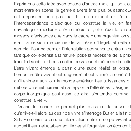
Exprimons cette idée avec encore d’autres mots qui sont c
mort entre en scène, le genre s’avère être plus puissant que l’e
est dépassée non pas par le renforcement de l’être v
l’interdépendance dialectique qui constitue la vie, en fai
davantage « médier » qu’« immédiate », elle n’existe que p
moyens d’existence que dans le cadre d’une organisation soc
étant la version marxienne de la thèse d’Hegel, et celle 
semble. Pour ce dernier, l’interrelation permanente entre un cor
tant que co- extensif à la nature, pose la nécessité de la p
transfert social » et de la notion de valeur et même de la notio
L’être vivant émerge à partir d’une autre réalité et lorsqu
Lorsqu’un être vivant est engendré, il est animé, amené à l
qu’il anime à son tour le monde extérieur. Les puissances d’
dehors du sujet humain et ce rapport à l’altérité est dés
corps inorganique peut aussi se dire, s’entendre comme « l
constitue la vie ».
...Quand le monde ne permet plus d’assurer la survie et
qu’arrive-t-il alors au désir de vivre s’interroge Butler à la fin
Si la vie consiste en une interrelation entre le corps vivant 
auquel il est inéluctablement lié ; et si l’organisation économi