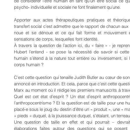
de considérer l’être humain en tant qu’un être social ce q
psycho- individuelle et sociale ne font finalement qu’une.
Apporter aux actes thérapeutiques pratiques et théoriq
transfert social c’est admettre que le rapport de chacun aux pr
noue et se dénoue et ce qui fait forme et mouvement e
sensations de corps, lesquelles font identité.
À travers la question de l’action ici, du « faire » - je repre
Hubert l’entend - se pose la nécessité de savoir si cette
humain s’étend à la nature tout entière ou inversement, si l
corps humain ?
C’est cette question qui tenaille Judith Butler au cœur de so
annoncé en introduction. Et cela, parce que c’est cette question 
Marx au moment où il rédige les premiers manuscrits à traver
Quel est cet état d’esprit ? Un état d’esprit anthropocent
l’anthropocentrisme ? Et la question est de taille pour une h
placé-e sous le joug du destin d’être un « produit », une « m
« pieds » duquel, à la jouissance duquel, s’étalant, un terre
Une question de taille en effet et qui pourrait – devrait
élaborations faites autour des questions qui se posent a