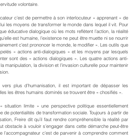
rvitude volontaire.
ucateur c’est de permettre à son interlocuteur « apprenant » de 
ui les moyens de transformer le monde dans lequel il vit. Pour 
que éducative dialogique où les mots reflètent l’action, la réalité 
qu’elle est humaine, l’existence ne peut être muette ni se nourrir 
inement c’est prononcer le monde, le modifier ». Les outils que 
ppelés « actions anti-dialogiques » et les moyens par lesquels 
ter sont des « actions dialogiques ». Les quatre actions anti-
a manipulation, la division et l’invasion culturelle pour maintenir 
sion.
 vers plus d’humanisation, il est important de dépasser les 
lles les êtres humains dominés se trouvent être « chosifiés ». 
situation limite » une perspective politique essentiellement 
e de potentialités de transformation sociale. Toujours à partir de 
tion, Freire dit qu’il faut rendre compréhensible la réalité par 
Tout obstacle à vouloir s’engager dans cette démarche peut-être 
le de l’accompagnateur c’est de parvenir à comprendre comment 