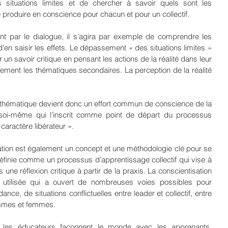
situations limites et de chercher à savoir quels sont les 
roduire en conscience pour chacun et pour un collectif.
par le dialogue, il s’agira par exemple de comprendre les 
 saisir les effets. Le dépassement « des situations limites » 
un savoir critique en pensant les actions de la réalité dans leur 
lement les thématiques secondaires. La perception de la réalité 
 thématique devient donc un effort commun de conscience de la 
 soi-même qui l’inscrit comme point de départ du processus 
 caractère libérateur ».
ation est également un concept et une méthodologie clé pour se 
 définie comme un processus d’apprentissage collectif qui vise à 
ne réflexion critique à partir de la praxis. La conscientisation 
tilisée qui a ouvert de nombreuses voies possibles pour 
nce, de situations conflictuelles entre leader et collectif, entre 
mmes et femmes.
 les éducateurs façonnent le monde avec les apprenants. 