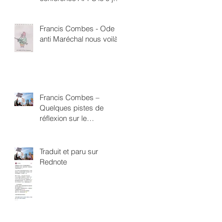
à 18h Direction de la
Santé Publique 4 rue
Francis Combes - Ode
Boucry Paris 18ème
anti Maréchal nous voilà
Francis Combes –
Quelques pistes de
réflexion sur le
néofascisme
Traduit et paru sur
Rednote