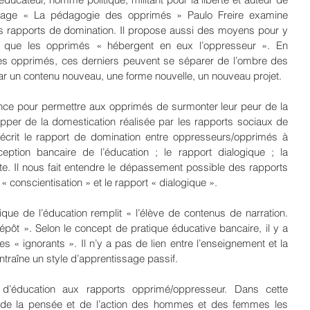
vrage « La pédagogie des opprimés » Paulo Freire examine 
 rapports de domination. Il propose aussi des moyens pour y 
e que les opprimés « hébergent en eux l’oppresseur ». En 
es opprimés, ces derniers peuvent se séparer de l’ombre des 
ar un contenu nouveau, une forme nouvelle, un nouveau projet.
nce pour permettre aux opprimés de surmonter leur peur de la 
happer de la domestication réalisée par les rapports sociaux de 
écrit le rapport de domination entre oppresseurs/opprimés à 
eption bancaire de l’éducation ; le rapport dialogique ; la 
mite. Il nous fait entendre le dépassement possible des rapports 
 conscientisation » et le rapport « dialogique ».
que de l’éducation remplit « l’élève de contenus de narration. 
pôt ». Selon le concept de pratique éducative bancaire, il y a 
es « ignorants ». Il n’y a pas de lien entre l’enseignement et la 
ntraîne un style d’apprentissage passif. 
e d’éducation aux rapports opprimé/oppresseur. Dans cette 
on de la pensée et de l’action des hommes et des femmes les 