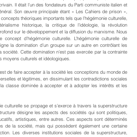
crivain. Il était l’un des fondateurs du Parti communiste italien et 
énéral. Son œuvre principale étant « Les Cahiers de prison », 
concepts théoriques importants tels que l’hégémonie culturelle, 
rialisme historique, la critique de l’idéologie, la révolution 
 profond sur le développement et la diffusion du marxisme. Nous 
le concept d’hégémonie culturelle. L’hégémonie culturelle de 
gne la domination d’un groupe sur un autre en contrôlant les 
 société. Cette domination n’est pas exercée par la contrainte 
es moyens culturels et idéologiques.
 est de faire accepter à la société les conceptions du monde de 
elles et légitimes, en dissimulant les contradictions sociales 
 la classe dominée à accepter et à adopter les intérêts et les 
 culturelle se propage et s’exerce à travers la superstructure 
tructure désigne les aspects des sociétés qui sont politiques, 
ucatifs, artistiques, entre autres. Ces aspects sont déterminés 
 de la société, mais qui possèdent également une certaine 
tion. Les diverses institutions sociales de la superstructure, 