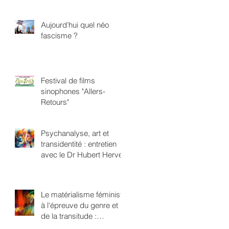
Aujourd’hui quel néo
fascisme ?
Festival de films
sinophones "Allers-
Retours"
Psychanalyse, art et
transidentité : entretien
avec le Dr Hubert Hervé
Le matérialisme féministe
à l'épreuve du genre et
de la transitude :
repenser l'oppression en