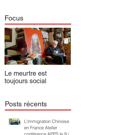
Focus
Le meurtre est
IL N'Y A PAS DE
toujours social
MALADIE MENTALE
Opus 1. Passion
poétique en forme
d'enfant
Posts récents
L'immigration Chinoise
en France Atelier
conférence APPS le 9 juin