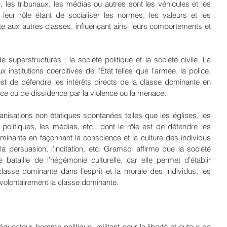
s, les tribunaux, les médias ou autres sont les véhicules et les 
, leur rôle étant de socialiser les normes, les valeurs et les 
 aux autres classes, influençant ainsi leurs comportements et 
uperstructures : la société politique et la société civile. La 
x institutions coercitives de l’État telles que l’armée, la police, 
 est de défendre les intérêts directs de la classe dominante en 
nce ou de dissidence par la violence ou la menace. 
anisations non étatiques spontanées telles que les églises, les 
 politiques, les médias, etc., dont le rôle est de défendre les 
ominante en façonnant la conscience et la culture des individus 
a persuasion, l’incitation, etc. Gramsci affirme que la société 
 bataille de l’hégémonie culturelle, car elle permet d’établir 
 classe dominante dans l’esprit et la morale des individus, les 
ir volontairement la classe dominante.
éducateur, homme politique, militant pour la liberté et auteur de 