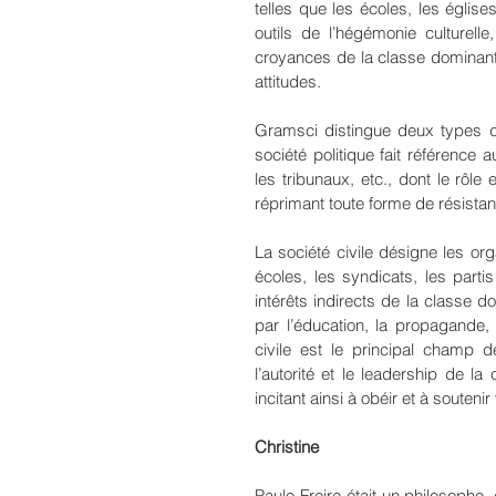
telles que les écoles, les église
outils de l’hégémonie culturelle
croyances de la classe dominante
attitudes.
Gramsci distingue deux types de s
société politique fait référence au
les tribunaux, etc., dont le rôle
réprimant toute forme de résista
La société civile désigne les org
écoles, les syndicats, les partis
intérêts indirects de la classe d
par l’éducation, la propagande, l
civile est le principal champ de
l’autorité et le leadership de la
incitant ainsi à obéir et à souten
Christine
Paulo Freire était un philosophe, 