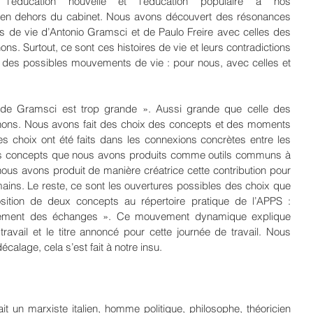
t l’éducation nouvelle et l’éducation populaire à nos 
en dehors du cabinet. Nous avons découvert des résonances 
es de vie d’Antonio Gramsci et de Paulo Freire avec celles des 
 Surtout, ce sont ces histoires de vie et leurs contradictions 
r des possibles mouvements de vie : pour nous, avec celles et 
 de Gramsci est trop grande ». Aussi grande que celle des 
ns. Nous avons fait des choix des concepts et des moments 
choix ont été faits dans les connexions concrètes entre les 
les concepts que nous avons produits comme outils communs à 
us avons produit de manière créatrice cette contribution pour 
ains. Le reste, ce sont les ouvertures possibles des choix que 
ition de deux concepts au répertoire pratique de l’APPS : 
iement des échanges ». Ce mouvement dynamique explique 
ravail et le titre annoncé pour cette journée de travail. Nous 
calage, cela s’est fait à notre insu.
t un marxiste italien, homme politique, philosophe, théoricien 