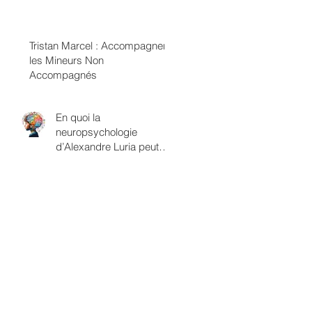
termes de classes
sexuelles
Tristan Marcel : Accompagner
les Mineurs Non
Accompagnés
En quoi la
neuropsychologie
d’Alexandre Luria peut
être rapprochée du
savoir psychanalytique?