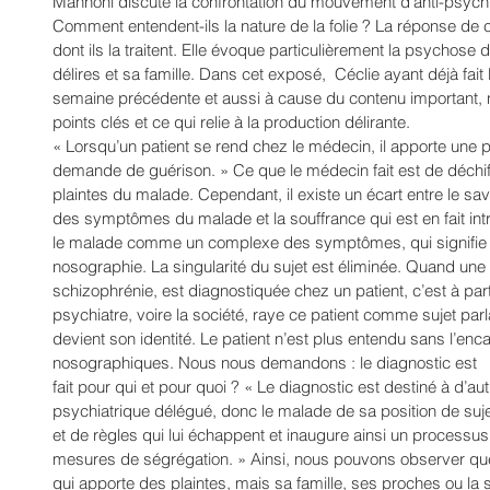
Mannoni discute la confrontation du mouvement d’anti-psychi
Comment entendent-ils la nature de la folie ? La réponse de 
dont ils la traitent. Elle évoque particulièrement la psychose d’
délires et sa famille. Dans cet exposé,  Céclie ayant déjà fait
semaine précédente et aussi à cause du contenu important, n
points clés et ce qui relie à la production délirante. 
« Lorsqu’un patient se rend chez le médecin, il apporte une pl
demande de guérison. » Ce que le médecin fait est de déchi
plaintes du malade. Cependant, il existe un écart entre le sav
des symptômes du malade et la souffrance qui est en fait intr
le malade comme un complexe des symptômes, qui signifie u
nosographie. La singularité du sujet est éliminée. Quand une
schizophrénie, est diagnostiquée chez un patient, c’est à part
psychiatre, voire la société, raye ce patient comme sujet par
devient son identité. Le patient n’est plus entendu sans l’enc
nosographiques. Nous nous demandons : le diagnostic est 
fait pour qui et pour quoi ? « Le diagnostic est destiné à d’au
psychiatrique délégué, donc le malade de sa position de sujet,
et de règles qui lui échappent et inaugure ainsi un processu
mesures de ségrégation. » Ainsi, nous pouvons observer que
qui apporte des plaintes, mais sa famille, ses proches ou la s