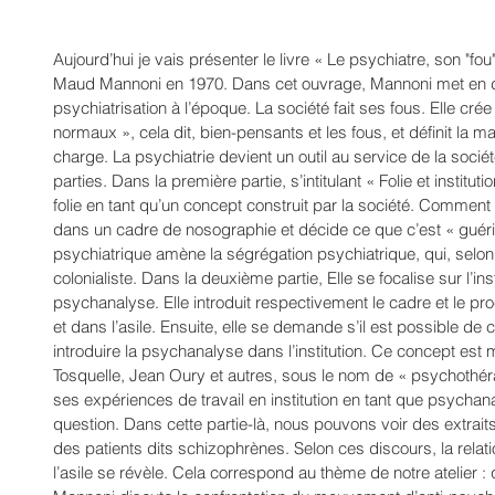
Aujourd’hui je vais présenter le livre « Le psychiatre, son "fou
Maud Mannoni en 1970. Dans cet ouvrage, Mannoni met en dou
psychiatrisation à l’époque. La société fait ses fous. Elle crée
normaux », cela dit, bien-pensants et les fous, et définit la m
charge. La psychiatrie devient un outil au service de la société
parties. Dans la première partie, s’intitulant « Folie et instituti
folie en tant qu’un concept construit par la société. Comment 
dans un cadre de nosographie et décide ce que c’est « guérir
psychiatrique amène la ségrégation psychiatrique, qui, selon 
colonialiste. Dans la deuxième partie, Elle se focalise sur l’inst
psychanalyse. Elle introduit respectivement le cadre et le pro
et dans l’asile. Ensuite, elle se demande s’il est possible de 
introduire la psychanalyse dans l’institution. Ce concept est 
Tosquelle, Jean Oury et autres, sous le nom de « psychothérapi
ses expériences de travail en institution en tant que psychan
question. Dans cette partie-là, nous pouvons voir des extrai
des patients dits schizophrènes. Selon ces discours, la relation
l’asile se révèle. Cela correspond au thème de notre atelier : q