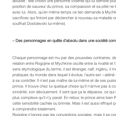
abusée : elle choisit une personne violente qui lui semble pl
position de sauveur du prince, sa compassion et sa pitié ne lu
avec lui. Alors, qu’en même temps ce lien demande à Mychk
sacrifices qui finiront par déclencher à nouveau sa maladie ori
souffrait Dostoïevski lui-même).
– Des personnages en quête d’absolu dans une société co
Chaque personnage est mu par des poussées contraires, des 
relation entre Rogojine et Mychkine oscille entre la rivalité et l’a
sens étymologique du terme, il est étranger, naïf, ingénu, il 
pratiques du monde dans lequel il évolue, l’autre est « aliéné 
à se contrôler. Il n’est pas maître de lui-même et de ses pulsi
prince. Il trouve chez lui quelque chose qu’il n’arrive pas à
sincérité, son dévouement. Il sent que ça le dépasse, ce qui
plus complexe qu’il n’y parait. En retour, le prince aime bien R
cette sensibilité cachée ou brimée. Mais il est aussi effrayé p
à comprendre totalement.
Rogojine n’ignore pas les conventions sociales, mais il se c