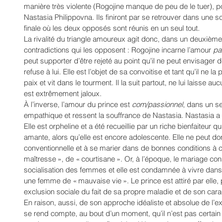
manière très violente (Rogojine manque de peu de le tuer),
Nastasia Philippovna. Ils finiront par se retrouver dans une
finale où les deux opposés sont réunis en un seul tout. 
La rivalité du triangle amoureux agit donc, dans un deuxiè
contradictions qui les opposent : Rogojine incarne l’amour 
pa
peut supporter d’être rejeté au point qu’il ne peut envisager de
refuse à lui. Elle est l’objet de sa convoitise et tant qu’il ne l
paix et vit dans le tourment. Il la suit partout, ne lui laisse aucu
est extrêmement jaloux. 
À l’inverse, l’amour du prince est 
com/passionnel
, dans un se
empathique et ressent la souffrance de Nastasia. Nastasia a
Elle est orpheline et a été recueillie par un riche bienfaiteur q
amante, alors qu’elle est encore adolescente. Elle ne peut don
conventionnelle et à se marier dans de bonnes conditions à c
maîtresse », de « courtisane ». Or, à l’époque, le mariage cons
socialisation des femmes et elle est condamnée à vivre dan
une femme de « mauvaise vie ». Le prince est attiré par elle, 
exclusion sociale du fait de sa propre maladie et de son cara
En raison, aussi, de son approche idéaliste et absolue de l’exi
se rend compte, au bout d’un moment, qu’il n’est pas certain 