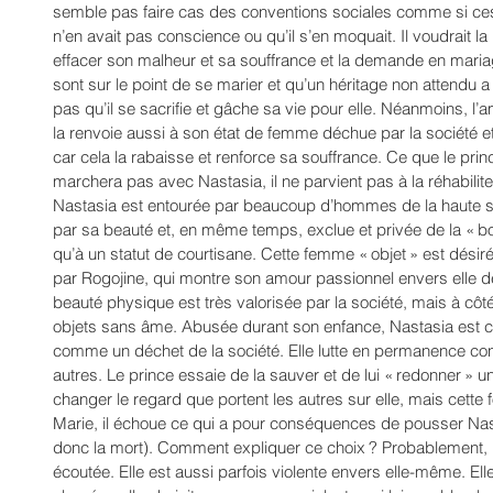
semble pas faire cas des conventions sociales comme si ces d
n’en avait pas conscience ou qu’il s’en moquait. Il voudrait la 
effacer son malheur et sa souffrance et la demande en mariage
sont sur le point de se marier et qu’un héritage non attendu a 
pas qu’il se sacrifie et gâche sa vie pour elle. Néanmoins, l’
la renvoie aussi à son état de femme déchue par la société et e
car cela la rabaisse et renforce sa souffrance. Ce que le prin
marchera pas avec Nastasia, il ne parvient pas à la réhabilite
Nastasia est entourée par beaucoup d’hommes de la haute socié
par sa beauté et, en même temps, exclue et privée de la « bo
qu’à un statut de courtisane. Cette femme « objet » est désir
par Rogojine, qui montre son amour passionnel envers elle d
beauté physique est très valorisée par la société, mais à côt
objets sans âme. Abusée durant son enfance, Nastasia est c
comme un déchet de la société. Elle lutte en permanence cont
autres. Le prince essaie de la sauver et de lui « redonner » un
changer le regard que portent les autres sur elle, mais cette 
Marie, il échoue ce qui a pour conséquences de pousser Nast
donc la mort). Comment expliquer ce choix ? Probablement, 
écoutée. Elle est aussi parfois violente envers elle-même. Elle 