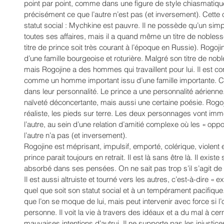
point par point, comme dans une figure de style chiasmatiqu
précisément ce que l’autre n’est pas (et inversement). Cette o
statut social : Mychkine est pauvre. Il ne possède qu’un sim
toutes ses affaires, mais il a quand même un titre de noblesse
titre de prince soit très courant à l’époque en Russie). Rogojin
d’une famille bourgeoise et roturière. Malgré son titre de nobl
mais Rogojine a des hommes qui travaillent pour lui. Il est c
comme un homme important issu d’une famille importante. Cet
dans leur personnalité. Le prince a une personnalité aérienne.
naïveté déconcertante, mais aussi une certaine poésie. Rogojin
réaliste, les pieds sur terre. Les deux personnages vont immé
l’autre, au sein d’une relation d’amitié complexe où les « oppos
l’autre n’a pas (et inversement). 
Rogojine est méprisant, impulsif, emporté, colérique, violent e
prince parait toujours en retrait. Il est là sans être là. Il exist
absorbé dans ses pensées. On ne sait pas trop s’il s’agit d
Il est aussi altruiste et tourné vers les autres, c’est-à-dire « 
quel que soit son statut social et à un tempérament pacifique.
que l’on se moque de lui, mais peut intervenir avec force si l
personne. Il voit la vie à travers des idéaux et a du mal à cer
mauvaises intentions d’autrui. Il ne supporte pas les injustic