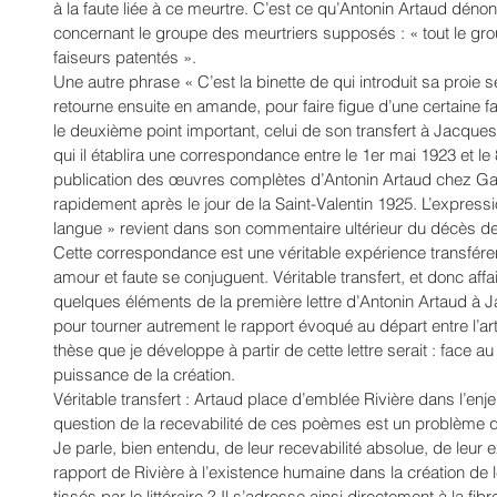
à la faute liée à ce meurtre. C’est ce qu’Antonin Artaud dén
concernant le groupe des meurtriers supposés : « tout le gr
faiseurs patentés ». 
Une autre phrase « C’est la binette de qui introduit sa proie s
retourne ensuite en amande, pour faire figue d’une certaine faç
le deuxième point important, celui de son transfert à Jacques
qui il établira une correspondance entre le 1er mai 1923 et le 
publication des œuvres complètes d’Antonin Artaud chez Ga
rapidement après le jour de la Saint-Valentin 1925. L’expres
langue » revient dans son commentaire ultérieur du décès de
Cette correspondance est une véritable expérience transfére
amour et faute se conjuguent. Véritable transfert, et donc affai
quelques éléments de la première lettre d’Antonin Artaud à Ja
pour tourner autrement le rapport évoqué au départ entre l’art
thèse que je développe à partir de cette lettre serait : face au 
puissance de la création. 
Véritable transfert : Artaud place d’emblée Rivière dans l’enje
question de la recevabilité de ces poèmes est un problème q
Je parle, bien entendu, de leur recevabilité absolue, de leur ex
rapport de Rivière à l’existence humaine dans la création de l
tissés par le littéraire ? Il s’adresse ainsi directement à la fi