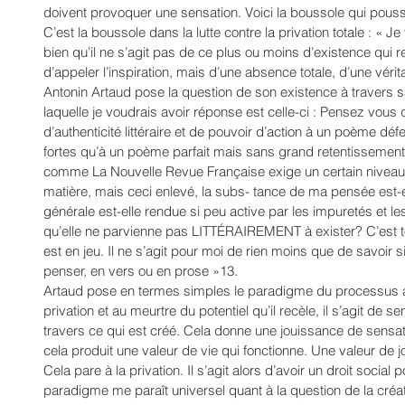
doivent provoquer une sensation. Voici la boussole qui pousse
C’est la boussole dans la lutte contre la privation totale : «
bien qu’il ne s’agit pas de ce plus ou moins d’existence qui r
d’appeler l’inspiration, mais d’une absence totale, d’une vérit
Antonin Artaud pose la question de son existence à travers sa 
laquelle je voudrais avoir réponse est celle-ci : Pensez vous
d’authenticité littéraire et de pouvoir d’action à un poème 
fortes qu’à un poème parfait mais sans grand retentissement 
comme La Nouvelle Revue Française exige un certain niveau 
matière, mais ceci enlevé, la subs- tance de ma pensée est-e
générale est-elle rendue si peu active par les impuretés et le
qu’elle ne parvienne pas LITTÉRAIREMENT à exister? C’est 
est en jeu. Il ne s’agit pour moi de rien moins que de savoir si 
penser, en vers ou en prose »13. 
Artaud pose en termes simples le paradigme du processus arti
privation et au meurtre du potentiel qu’il recèle, il s’agit de 
travers ce qui est créé. Cela donne une jouissance de sensat
cela produit une valeur de vie qui fonctionne. Une valeur de jo
Cela pare à la privation. Il s’agit alors d’avoir un droit social
paradigme me paraît universel quant à la question de la cré