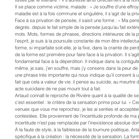
Il se place comme victime, malade : « Je souffre d’une effroya
maladie est à la fois commune et singulière, il s’agit de la priv
Face à sa privation de pensée, il saisit une forme : « Ma pe
degrés. depuis le fait simple de la pensée jusqu’au fait extéri
mots. Mots, formes de phrases, directions intérieures de la 
l’esprit, je suis à la poursuite constante de mon être intellect
forme, si imparfaite soit-elle, je la fixe, dans la crainte de pe
de la forme est première pour faire face à la privation. Il s’agit 
fondamental face à la déperdition. Il indique dans la contiguï
même, je sais, j’en souffre, mais j’y consens dans la peur de n
une phrase très importante qui nous indique qu’il consent à un
fait que cela a valeur de vie. il pense au suicide, au meurtre
acte suicidaire de ne pas mourir tout à fait. 
Artaud connaît le reproche de Rivière quant à la qualité de 
c’est essentiel : le critère de la sensation prime pour lui. « 
venues que vous me reprochez, je les ai senties et acceptées
contestées. Elle proviennent de l’incertitude profonde de m
incertitude n’est pas remplacée par l’inexistence absolue dont
À la faute de style, à la faiblesse de la tournure poétique, Ar
spécifique à la création : la nécessité de la sensation. La form