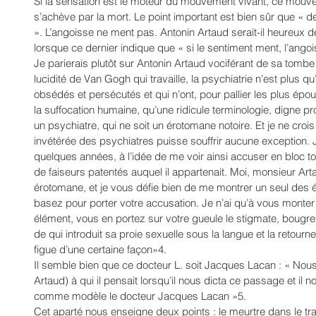
Si la sensation est le moteur du mouvement vivant, ce mouvem
s’achève par la mort. Le point important est bien sûr que « d
». L’angoisse ne ment pas. Antonin Artaud serait-il heureux 
lorsque ce dernier indique que « si le sentiment ment, l’ango
Je parierais plutôt sur Antonin Artaud vociférant de sa tombe 
lucidité de Van Gogh qui travaille, la psychiatrie n’est plus 
obsédés et persécutés et qui n’ont, pour pallier les plus épou
la suffocation humaine, qu’une ridicule terminologie, digne pr
un psychiatre, qui ne soit un érotomane notoire. Et je ne croi
invétérée des psychiatres puisse souffrir aucune exception. J’
quelques années, à l’idée de me voir ainsi accuser en bloc to
de faiseurs patentés auquel il appartenait. Moi, monsieur Artau
érotomane, et je vous défie bien de me montrer un seul des 
basez pour porter votre accusation. Je n’ai qu’à vous mont
élément, vous en portez sur votre gueule le stigmate, bougre d
de qui introduit sa proie sexuelle sous la langue et la retourn
figue d’une certaine façon»4. 
Il semble bien que ce docteur L. soit Jacques Lacan : « Nou
Artaud) à qui il pensait lorsqu’il nous dicta ce passage et il no
comme modèle le docteur Jacques Lacan »5. 
Cet aparté nous enseigne deux points : le meurtre dans le tran