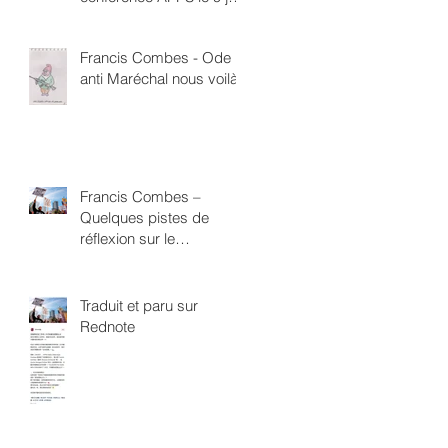
à 18h Direction de la
Santé Publique 4 rue
Francis Combes - Ode
Boucry Paris 18ème
anti Maréchal nous voilà
Francis Combes –
Quelques pistes de
réflexion sur le
néofascisme
Traduit et paru sur
Rednote