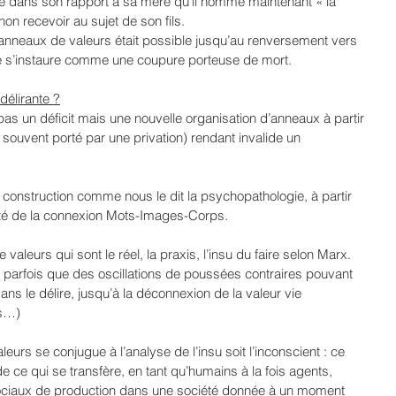
e dans son rapport à sa mère qu’il nomme maintenant « la 
non recevoir au sujet de son fils.
nneaux de valeurs était possible jusqu’au renversement vers 
sse s’instaure comme une coupure porteuse de mort.
délirante ?
pas un déficit mais une nouvelle organisation d’anneaux à partir 
ouvent porté par une privation) rendant invalide un 
construction comme nous le dit la psychopathologie, à partir 
té de la connexion Mots-Images-Corps.
valeurs qui sont le réel, la praxis, l’insu du faire selon Marx. 
t parfois que des oscillations de poussées contraires pouvant 
dans le délire, jusqu’à la déconnexion de la valeur vie 
es…)
leurs se conjugue à l’analyse de l’insu soit l’inconscient : ce 
 de ce qui se transfère, en tant qu’humains à la fois agents, 
sociaux de production dans une société donnée à un moment 