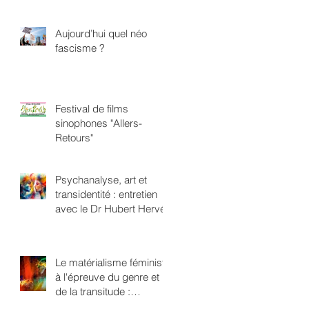
Aujourd’hui quel néo
fascisme ?
Festival de films
sinophones "Allers-
Retours"
Psychanalyse, art et
transidentité : entretien
avec le Dr Hubert Hervé
Le matérialisme féministe
à l'épreuve du genre et
de la transitude :
repenser l'oppression en