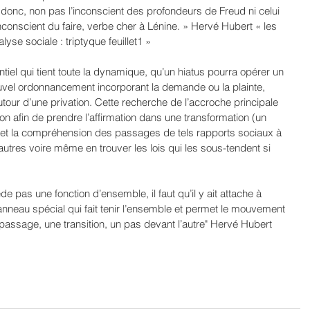
donc, non pas l’inconscient des profondeurs de Freud ni celui 
inconscient du faire, verbe cher à Lénine. » Hervé Hubert « les 
se sociale : triptyque feuillet1 »
tiel qui tient toute la dynamique, qu’un hiatus pourra opérer un 
uvel ordonnancement incorporant la demande ou la plainte, 
utour d’une privation. Cette recherche de l’accroche principale 
tion afin de prendre l’affirmation dans une transformation (un 
t la compréhension des passages de tels rapports sociaux à 
s autres voire même en trouver les lois qui les sous-tendent si 
 pas une fonction d’ensemble, il faut qu’il y ait attache à 
nneau spécial qui fait tenir l’ensemble et permet le mouvement 
assage, une transition, un pas devant l’autre" Hervé Hubert