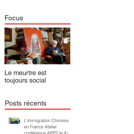
Focus
Le meurtre est
IL N'Y A PAS DE
toujours social
MALADIE MENTALE
Opus 1. Passion
poétique en forme
d'enfant
Posts récents
L'immigration Chinoise
en France Atelier
conférence APPS le 9 juin