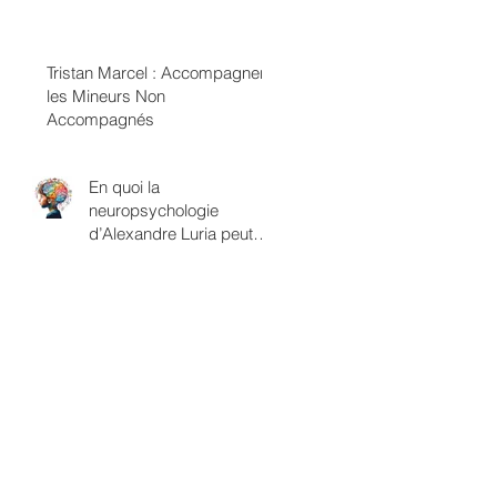
termes de classes
sexuelles
Tristan Marcel : Accompagner
les Mineurs Non
Accompagnés
En quoi la
neuropsychologie
d’Alexandre Luria peut
être rapprochée du
savoir psychanalytique?