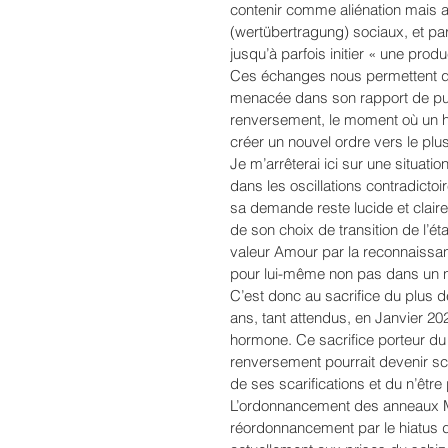
contenir comme aliénation mais a
(wertübertragung) sociaux, et pa
jusqu’à parfois initier « une produ
Ces échanges nous permettent d
menacée dans son rapport de puis
renversement, le moment où un h
créer un nouvel ordre vers le plus
Je m’arrêterai ici sur une situatio
dans les oscillations contradictoi
sa demande reste lucide et claire
de son choix de transition de l’état
valeur Amour par la reconnaissa
pour lui-même non pas dans un na
C’est donc au sacrifice du plus de
ans, tant attendus, en Janvier 20
hormone. Ce sacrifice porteur d
renversement pourrait devenir sch
de ses scarifications et du n’êtr
L’ordonnancement des anneaux M
réordonnancement par le hiatus de