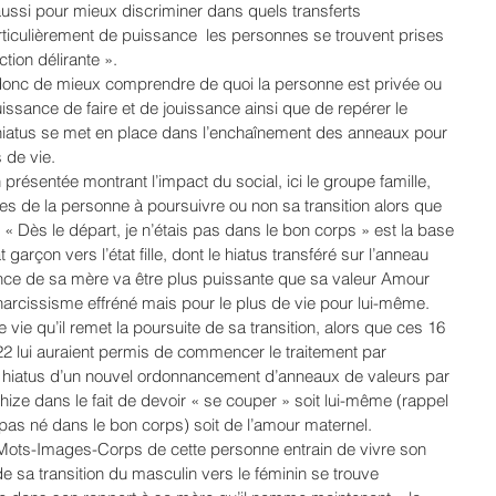
ussi pour mieux discriminer dans quels transferts 
rticulièrement de puissance  les personnes se trouvent prises 
ction délirante ».
onc de mieux comprendre de quoi la personne est privée ou 
sance de faire et de jouissance ainsi que de repérer le 
iatus se met en place dans l’enchaînement des anneaux pour 
 de vie.
n présentée montrant l’impact du social, ici le groupe famille, 
res de la personne à poursuivre ou non sa transition alors que 
 « Dès le départ, je n’étais pas dans le bon corps » est la base 
 garçon vers l’état fille, dont le hiatus transféré sur l’anneau  
nce de sa mère va être plus puissante que sa valeur Amour 
rcissisme effréné mais pour le plus de vie pour lui-même. 
 vie qu’il remet la poursuite de sa transition, alors que ces 16 
22 lui auraient permis de commencer le traitement par 
u hiatus d’un nouvel ordonnancement d’anneaux de valeurs par 
ize dans le fait de devoir « se couper » soit lui-même (rappel 
e pas né dans le bon corps) soit de l’amour maternel.
ots-Images-Corps de cette personne entrain de vivre son 
 sa transition du masculin vers le féminin se trouve 