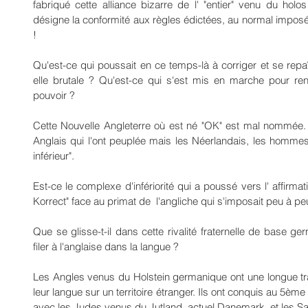
fabriqué cette alliance bizarre de l' "entier" venu du holo
désigne la conformité aux règles édictées, au normal imposé ?
!
Qu'est-ce qui poussait en ce temps-là à corriger et se repaîtr
elle brutale ? Qu'est-ce qui s'est mis en marche pour rent
pouvoir ?
Cette Nouvelle Angleterre où est né "OK" est mal nommée. 
Anglais qui l'ont peuplée mais les Néerlandais, les hommes 
inférieur".
Est-ce le complexe d'infériorité qui a poussé vers l' affirmati
Korrect" face au primat de  l'angliche qui s'imposait peu à pe
Que se glisse-t-il dans cette rivalité fraternelle de base ge
filer à l'anglaise dans la langue ?
Les Angles venus du Holstein germanique ont une longue trad
leur langue sur un territoire étranger. Ils ont conquis au 5ème 
avec les Judes venus du Jutland, actuel Danemark, et les S